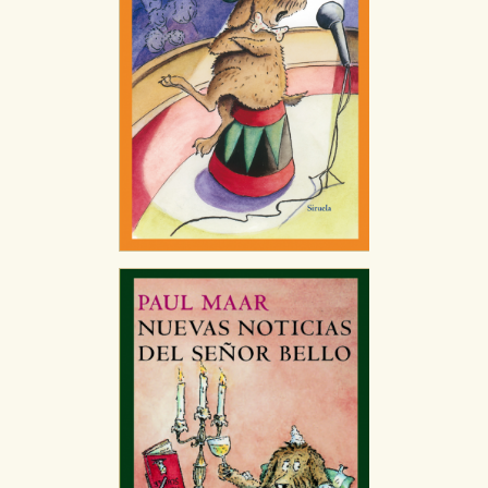
Cookies necesarias
Estas cookies son necesarias para que nuestro sitio
web funcione y no es posible deshabilitarlas desde
nuestro sistema. Es posible hacerlo desde el
navegador, pero en ese caso es posible que algunas
áreas de nuestra web dejen de funcionar
correctamente.
Cookies de rendimiento y analíticas
Estas cookies se utilizan para mejorar su experiencia
de navegación y optimizar el funcionamiento de
nuestro sitio web. Almacenan configuraciones de
servicios para que no tenga que reconfigurarlos cada
vez que nos visita. La información es agregada y, por lo
tanto, es anónima.
Cookies de publicidad y redes sociales
Estas cookies son gestionadas por nuestros socios
publicitarios y se utilizan para mostrar publicidad
relevante para sus intereses en otros sitios. No
almacenan directamente información personal sino
que se basan en la identificación única de su
navegador y dispositivo de internet.