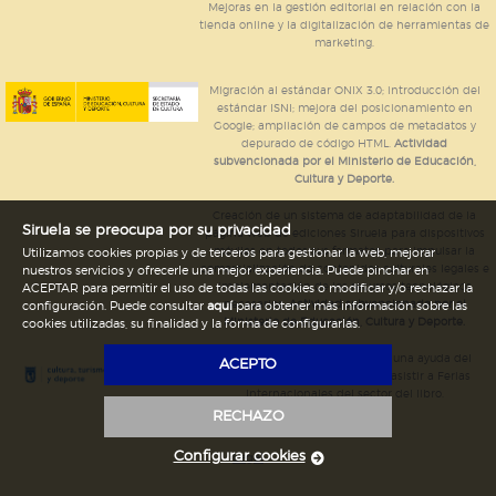
Mejoras en la gestión editorial en relación con la
tienda online y la digitalización de herramientas de
marketing.
Migración al estándar ONIX 3.0; introducción del
estándar ISNI; mejora del posicionamiento en
Google; ampliación de campos de metadatos y
depurado de código HTML.
Actividad
subvencionada por el Ministerio de Educación,
Cultura y Deporte.
Creación de un sistema de adaptabilidad de la
Siruela se preocupa por su privacidad
página web de ediciones Siruela para dispositivos
móviles en todos sus formatos para impulsar la
Utilizamos cookies propias y de terceros para gestionar la web, mejorar
comercialización de contenidos culturales legales e
nuestros servicios y ofrecerle una mejor experiencia. Puede pinchar en
implementación de los recursos tecnológicos
ACEPTAR para permitir el uso de todas las cookies o modificar y/o rechazar la
necesarios.
Actividad subvencionada por el
configuración. Puede consultar
aquí
para obtener más información sobre las
Ministerio de Educación, Cultura y Deporte.
cookies utilizadas, su finalidad y la forma de configurarlas.
Ediciones Siruela ha percibido una ayuda del
ACEPTO
Ayuntamiento de Madrid para asistir a Ferias
Internacionales del sector del libro.
RECHAZO
Configurar cookies
Legal