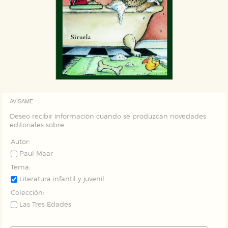
GUARDAR CONFIGURACIÓN
Puede consultar nuestra
política de cookies
AVÍSAME
Deseo recibir información cuando se produzcan novedades
editoriales sobre:
Autor:
Paul Maar
Tema:
Literatura infantil y juvenil
Colección:
Las Tres Edades