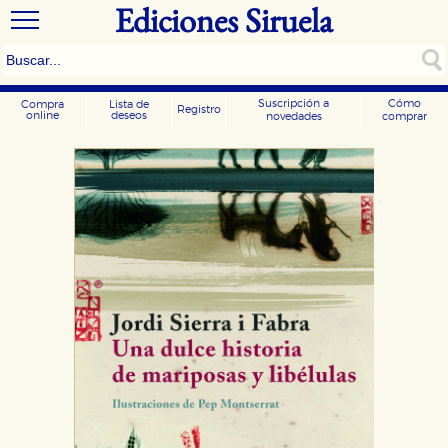
Ediciones Siruela
Suscripción a
Cómo
Compra
Lista de
Registro
online
deseos
novedades
comprar