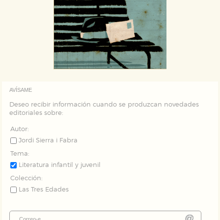
AVÍSAME
Deseo recibir información cuando se produzcan novedades
editoriales sobre:
Autor:
Jordi Sierra i Fabra
Tema:
Literatura infantil y juvenil
Colección:
Las Tres Edades