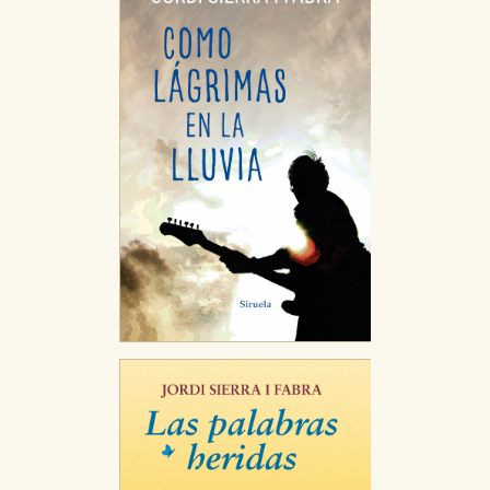
Cookies necesarias
Estas cookies son necesarias para que nuestro sitio
web funcione y no es posible deshabilitarlas desde
nuestro sistema. Es posible hacerlo desde el
navegador, pero en ese caso es posible que algunas
áreas de nuestra web dejen de funcionar
correctamente.
Cookies de rendimiento y analíticas
Estas cookies se utilizan para mejorar su experiencia
de navegación y optimizar el funcionamiento de
nuestro sitio web. Almacenan configuraciones de
servicios para que no tenga que reconfigurarlos cada
vez que nos visita. La información es agregada y, por lo
tanto, es anónima.
Cookies de publicidad y redes sociales
Estas cookies son gestionadas por nuestros socios
publicitarios y se utilizan para mostrar publicidad
relevante para sus intereses en otros sitios. No
almacenan directamente información personal sino
que se basan en la identificación única de su
navegador y dispositivo de internet.
GUARDAR CONFIGURACIÓN