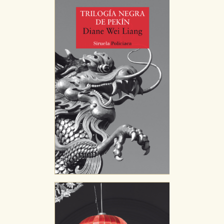
CONFIGURACIÓN DE COOKIES
HABILITAR TODO
RECHAZAR TODO
Cookies necesarias
Estas cookies son necesarias para que nuestro sitio
web funcione y no es posible deshabilitarlas desde
nuestro sistema. Es posible hacerlo desde el
navegador, pero en ese caso es posible que algunas
áreas de nuestra web dejen de funcionar
correctamente.
Cookies de rendimiento y analíticas
Estas cookies se utilizan para mejorar su experiencia