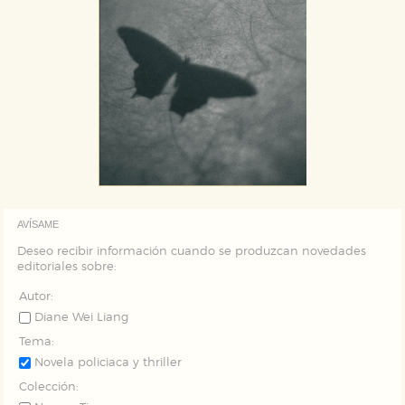
AVÍSAME
Deseo recibir información cuando se produzcan novedades
editoriales sobre:
Autor:
Diane Wei Liang
Tema:
Novela policiaca y thriller
Colección: