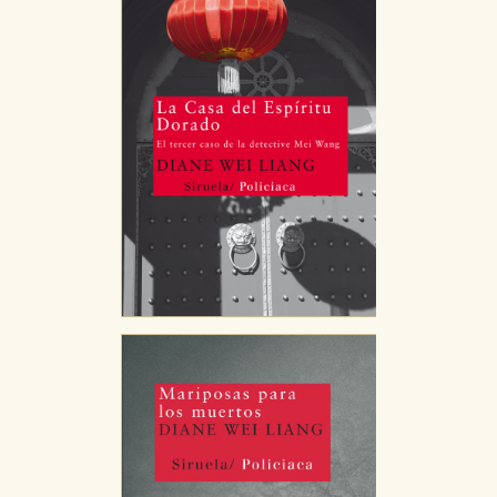
de navegación y optimizar el funcionamiento de
nuestro sitio web. Almacenan configuraciones de
servicios para que no tenga que reconfigurarlos cada
vez que nos visita. La información es agregada y, por lo
tanto, es anónima.
Cookies de publicidad y redes sociales
Estas cookies son gestionadas por nuestros socios
publicitarios y se utilizan para mostrar publicidad
relevante para sus intereses en otros sitios. No
almacenan directamente información personal sino
que se basan en la identificación única de su
navegador y dispositivo de internet.
GUARDAR CONFIGURACIÓN
Puede consultar nuestra
política de cookies