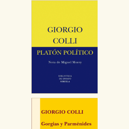
CONFIGURACIÓN DE COOKIES
HABILITAR TODO
RECHAZAR TODO
Cookies necesarias
Estas cookies son necesarias para que nuestro sitio
web funcione y no es posible deshabilitarlas desde
nuestro sistema. Es posible hacerlo desde el
navegador, pero en ese caso es posible que algunas
áreas de nuestra web dejen de funcionar
correctamente.
Cookies de rendimiento y analíticas
Estas cookies se utilizan para mejorar su experiencia
de navegación y optimizar el funcionamiento de
nuestro sitio web. Almacenan configuraciones de
servicios para que no tenga que reconfigurarlos cada
vez que nos visita. La información es agregada y, por lo
tanto, es anónima.
Cookies de publicidad y redes sociales