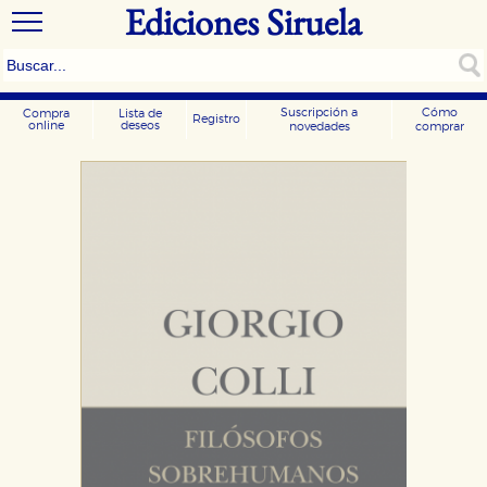
Ediciones Siruela
Suscripción a
Cómo
Compra
Lista de
Registro
online
deseos
novedades
comprar