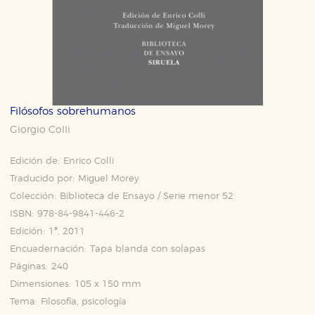
Filósofos sobrehumanos
Giorgio Colli
Edición de:
Enrico Colli
Traducido por:
Miguel Morey
Colección:
Biblioteca de Ensayo / Serie menor 52
ISBN:
978-84-9841-446-2
Edición:
1ª, 2011
Encuadernación:
Tapa blanda con solapas
Páginas:
240
Dimensiones:
105 x 150 mm
Tema:
Filosofía, psicología