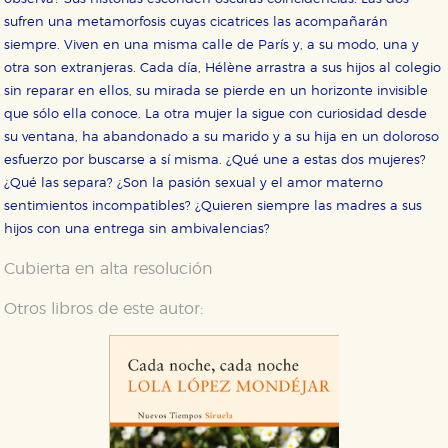
sufren una metamorfosis cuyas cicatrices las acompañarán
siempre. Viven en una misma calle de París y, a su modo, una y
otra son extranjeras. Cada día, Hélène arrastra a sus hijos al colegio
sin reparar en ellos, su mirada se pierde en un horizonte invisible
que sólo ella conoce. La otra mujer la sigue con curiosidad desde
su ventana, ha abandonado a su marido y a su hija en un doloroso
CONFIGURACIÓN DE COOKIES
esfuerzo por buscarse a sí misma. ¿Qué une a estas dos mujeres?
¿Qué las separa? ¿Son la pasión sexual y el amor materno
HABILITAR TODO
RECHAZAR TODO
sentimientos incompatibles? ¿Quieren siempre las madres a sus
hijos con una entrega sin ambivalencias?
Cookies necesarias
Cubierta en alta resolución
Estas cookies son necesarias para que nuestro sitio
web funcione y no es posible deshabilitarlas desde
Otros libros de este autor:
nuestro sistema. Es posible hacerlo desde el
navegador, pero en ese caso es posible que algunas
áreas de nuestra web dejen de funcionar
correctamente.
Cookies de rendimiento y analíticas
Estas cookies se utilizan para mejorar su experiencia
de navegación y optimizar el funcionamiento de
nuestro sitio web. Almacenan configuraciones de