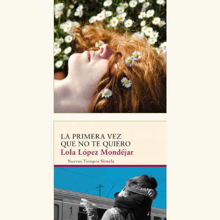
servicios para que no tenga que reconfigurarlos cada
vez que nos visita. La información es agregada y, por lo
tanto, es anónima.
Cookies de publicidad y redes sociales
Estas cookies son gestionadas por nuestros socios
publicitarios y se utilizan para mostrar publicidad
relevante para sus intereses en otros sitios. No
almacenan directamente información personal sino
que se basan en la identificación única de su
navegador y dispositivo de internet.
GUARDAR CONFIGURACIÓN
Puede consultar nuestra
política de cookies