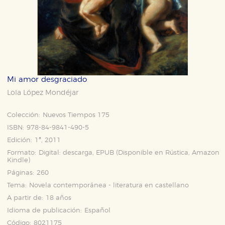
Mi amor desgraciado
Lola López Mondéjar
Colección:
Nuevos Tiempos 175
ISBN:
978-84-9841-490-5
Edición:
1ª, 2011
Formato:
Digital: descarga, EPUB (Disponible en
Rústica
,
Amazon
Kindle
)
Páginas:
260
Tema:
Novela contemporánea - literatura en castellano
A partir de:
18 años
Idioma de publicación:
Español
Código:
8021175