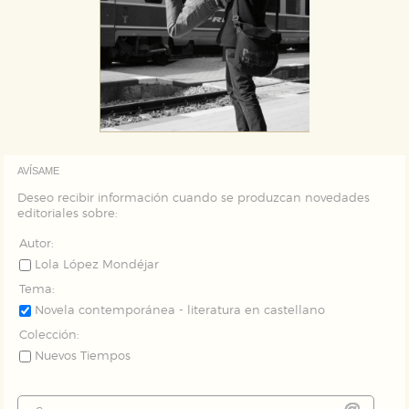
AVÍSAME
Deseo recibir información cuando se produzcan novedades
editoriales sobre:
Autor:
Lola López Mondéjar
Tema:
Novela contemporánea - literatura en castellano
Colección:
Nuevos Tiempos