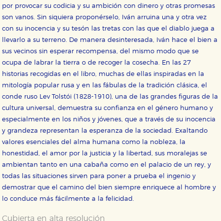
por provocar su codicia y su ambición con dinero y otras promesas
son vanos. Sin siquiera proponérselo, Iván arruina una y otra vez
con su inocencia y su tesón las tretas con las que el diablo juega a
llevarlo a su terreno. De manera desinteresada, Iván hace el bien a
sus vecinos sin esperar recompensa, del mismo modo que se
ocupa de labrar la tierra o de recoger la cosecha. En las 27
historias recogidas en el libro, muchas de ellas inspiradas en la
mitología popular rusa y en las fábulas de la tradición clásica, el
conde ruso Lev Tolstói (1828-1910), una de las grandes figuras de la
cultura universal, demuestra su confianza en el género humano y
especialmente en los niños y jóvenes, que a través de su inocencia
y grandeza representan la esperanza de la sociedad. Exaltando
CONFIGURACIÓN DE COOKIES
valores esenciales del alma humana como la nobleza, la
honestidad, el amor por la justicia y la libertad, sus moralejas se
HABILITAR TODO
RECHAZAR TODO
ambientan tanto en una cabaña como en el palacio de un rey, y
todas las situaciones sirven para poner a prueba el ingenio y
demostrar que el camino del bien siempre enriquece al hombre y
Cookies necesarias
lo conduce más fácilmente a la felicidad.
Estas cookies son necesarias para que nuestro sitio
web funcione y no es posible deshabilitarlas desde
Cubierta en alta resolución
nuestro sistema. Es posible hacerlo desde el