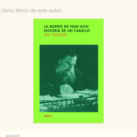
navegador, pero en ese caso es posible que algunas
áreas de nuestra web dejen de funcionar
Otros libros de este autor:
correctamente.
Cookies de rendimiento y analíticas
Estas cookies se utilizan para mejorar su experiencia
de navegación y optimizar el funcionamiento de
nuestro sitio web. Almacenan configuraciones de
servicios para que no tenga que reconfigurarlos cada
vez que nos visita. La información es agregada y, por lo
tanto, es anónima.
Cookies de publicidad y redes sociales
Estas cookies son gestionadas por nuestros socios
publicitarios y se utilizan para mostrar publicidad
relevante para sus intereses en otros sitios. No
almacenan directamente información personal sino
que se basan en la identificación única de su
navegador y dispositivo de internet.
GUARDAR CONFIGURACIÓN
Puede consultar nuestra
política de cookies
AVÍSAME