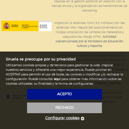
Mejoras en la gestión editorial en relación con la
tienda online y la digitalización de herramientas de
marketing.
Migración al estándar ONIX 3.0; introducción del
estándar ISNI; mejora del posicionamiento en
Google; ampliación de campos de metadatos y
depurado de código HTML.
Actividad
subvencionada por el Ministerio de Educación,
Cultura y Deporte.
Creación de un sistema de adaptabilidad de la
Siruela se preocupa por su privacidad
página web de ediciones Siruela para dispositivos
móviles en todos sus formatos para impulsar la
Utilizamos cookies propias y de terceros para gestionar la web, mejorar
comercialización de contenidos culturales legales e
nuestros servicios y ofrecerle una mejor experiencia. Puede pinchar en
implementación de los recursos tecnológicos
ACEPTAR para permitir el uso de todas las cookies o modificar y/o rechazar la
necesarios.
Actividad subvencionada por el
configuración. Puede consultar
aquí
para obtener más información sobre las
Ministerio de Educación, Cultura y Deporte.
cookies utilizadas, su finalidad y la forma de configurarlas.
Ediciones Siruela ha percibido una ayuda del
ACEPTO
Ayuntamiento de Madrid para asistir a Ferias
Internacionales del sector del libro.
RECHAZO
Configurar cookies
Legal