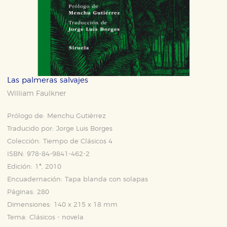
Las palmeras salvajes
William Faulkner
Prólogo de:
Menchu Gutiérrez
Traducido por:
Jorge Luis Borges
Colección:
Tiempo de Clásicos 4
ISBN:
978-84-9841-462-2
Edición:
1ª, 2010
Encuadernación:
Tapa blanda con solapas
Páginas:
280
Dimensiones:
140 x 215 x 18 mm
Tema:
Clásicos - novela