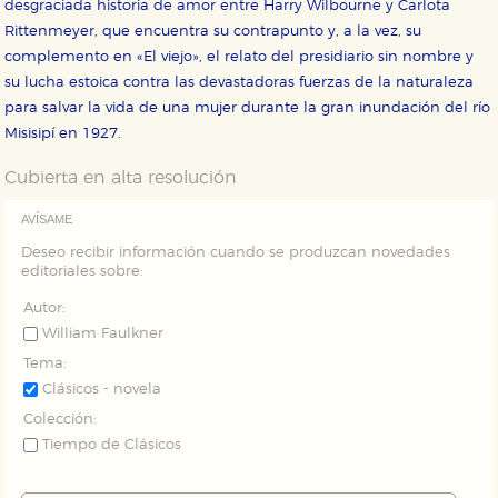
desgraciada historia de amor entre Harry Wilbourne y Carlota
servicios para que no tenga que reconfigurarlos cada
Rittenmeyer, que encuentra su contrapunto y, a la vez, su
vez que nos visita. La información es agregada y, por lo
tanto, es anónima.
complemento en «El viejo», el relato del presidiario sin nombre y
Cookies de publicidad y redes sociales
su lucha estoica contra las devastadoras fuerzas de la naturaleza
Estas cookies son gestionadas por nuestros socios
para salvar la vida de una mujer durante la gran inundación del río
publicitarios y se utilizan para mostrar publicidad
Misisipí en 1927.
relevante para sus intereses en otros sitios. No
almacenan directamente información personal sino
que se basan en la identificación única de su
Cubierta en alta resolución
navegador y dispositivo de internet.
AVÍSAME
GUARDAR CONFIGURACIÓN
Deseo recibir información cuando se produzcan novedades
editoriales sobre:
Autor:
William Faulkner
Puede consultar nuestra
política de cookies
Tema:
Clásicos - novela
Colección:
Tiempo de Clásicos