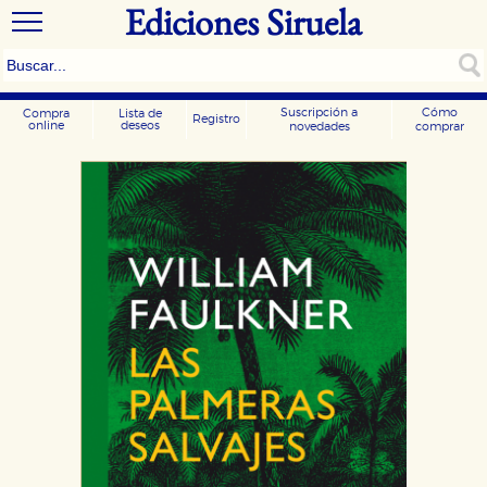
Ediciones Siruela
Suscripción a
Cómo
Compra
Lista de
Registro
online
deseos
novedades
comprar