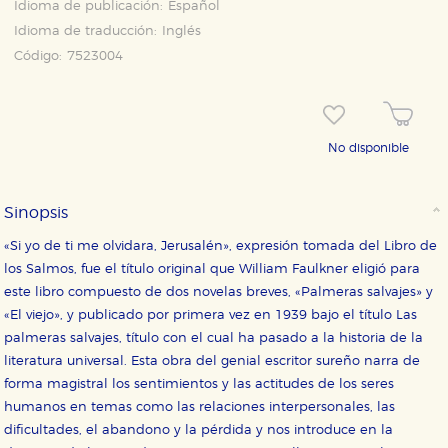
Idioma de publicación:
Español
Idioma de traducción:
Inglés
Código:
7523004
CONFIGURACIÓN DE COOKIES
No disponible
HABILITAR TODO
RECHAZAR TODO
Sinopsis
«Si yo de ti me olvidara, Jerusalén», expresión tomada del Libro de
los Salmos, fue el título original que William Faulkner eligió para
Cookies necesarias
Estas cookies son necesarias para que nuestro sitio
este libro compuesto de dos novelas breves, «Palmeras salvajes» y
web funcione y no es posible deshabilitarlas desde
«El viejo», y publicado por primera vez en 1939 bajo el título Las
nuestro sistema. Es posible hacerlo desde el
navegador, pero en ese caso es posible que algunas
palmeras salvajes, título con el cual ha pasado a la historia de la
áreas de nuestra web dejen de funcionar
literatura universal. Esta obra del genial escritor sureño narra de
correctamente.
forma magistral los sentimientos y las actitudes de los seres
Cookies de rendimiento y analíticas
humanos en temas como las relaciones interpersonales, las
Estas cookies se utilizan para mejorar su experiencia
dificultades, el abandono y la pérdida y nos introduce en la
de navegación y optimizar el funcionamiento de
nuestro sitio web. Almacenan configuraciones de