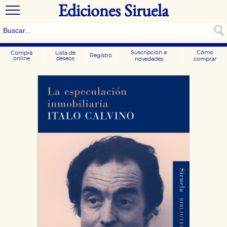
Ediciones Siruela
Suscripción a
Cómo
Compra
Lista de
Registro
online
deseos
novedades
comprar