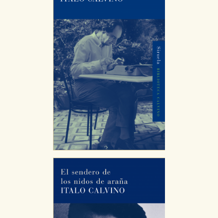
CONFIGURACIÓN DE COOKIES
HABILITAR TODO
RECHAZAR TODO
Cookies necesarias
Estas cookies son necesarias para que nuestro sitio
web funcione y no es posible deshabilitarlas desde
nuestro sistema. Es posible hacerlo desde el
navegador, pero en ese caso es posible que algunas
áreas de nuestra web dejen de funcionar
correctamente.
Cookies de rendimiento y analíticas
Estas cookies se utilizan para mejorar su experiencia
de navegación y optimizar el funcionamiento de
nuestro sitio web. Almacenan configuraciones de