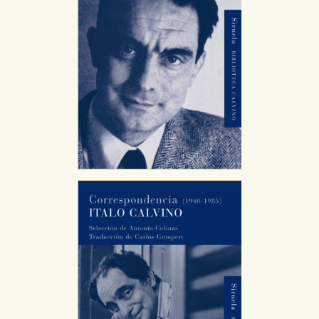
servicios para que no tenga que reconfigurarlos cada
vez que nos visita. La información es agregada y, por lo
tanto, es anónima.
Cookies de publicidad y redes sociales
Estas cookies son gestionadas por nuestros socios
publicitarios y se utilizan para mostrar publicidad
relevante para sus intereses en otros sitios. No
almacenan directamente información personal sino
que se basan en la identificación única de su
navegador y dispositivo de internet.
GUARDAR CONFIGURACIÓN
Puede consultar nuestra
política de cookies