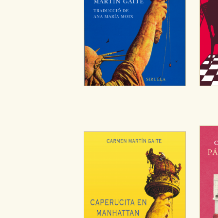
CONFIGURACIÓN DE CO
Cookies necesarias
Estas cookies son necesarias pa
hacerlo desde el navegador, p
Cookies de rendimiento y analí
Estas cookies se utilizan para
configuraciones de servicios p
tanto, es anónima.