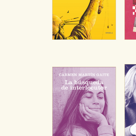
Cookies de publicidad y redes 
Estas cookies son gestionadas p
otros sitios. No almacenan dir
dispositivo de internet.
GUARDAR CONFIGURA
Puede consultar nuestra
política d