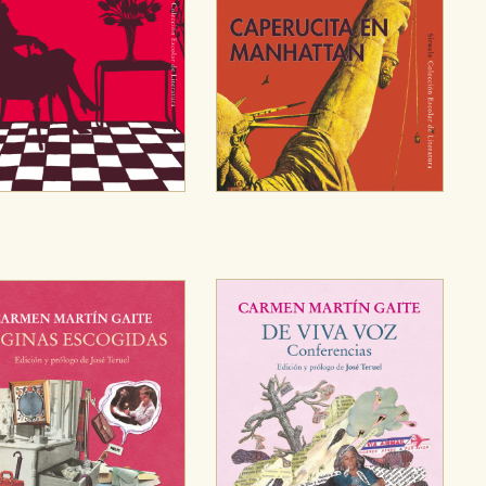
OKIES
HABILITAR T
ra que nuestro sitio web funcione y no es posible deshabilitarlas 
ero en ese caso es posible que algunas áreas de nuestra web deje
ticas
 mejorar su experiencia de navegación y optimizar el funcionamie
ara que no tenga que reconfigurarlos cada vez que nos visita. La i