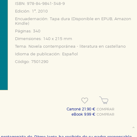
ISBN:
978-84-9841-348-9
Edición:
1ª, 2010
Encuadernación:
Tapa dura (Disponible en
EPUB
,
Amazon
Kindle
)
Páginas:
340
Dimensiones:
140 x 215 mm
Tema:
Novela contemporánea - literatura en castellano
Idioma de publicación:
Español
Código:
7501290
Cartoné 21,90 €
COMPRAR
eBook 9,99 €
COMPRAR