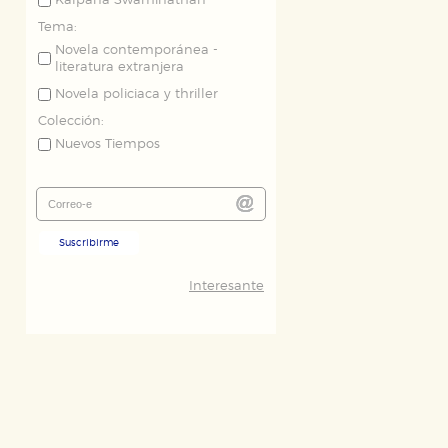
Kalpana Swaminathan
Tema:
Novela contemporánea -
literatura extranjera
Novela policiaca y thriller
Colección:
Nuevos Tiempos
Suscribirme
Interesante
ODO
RECHAZAR TODO