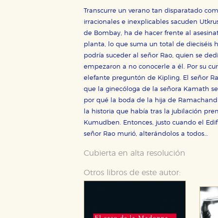
Transcurre un verano tan disparatado como
irracionales e inexplicables sacuden Utkrush
de Bombay, ha de hacer frente al asesinato
Cookies necesarias
planta, lo que suma un total de dieciséis 
Estas cookies son necesarias pa
podría suceder al señor Rao, quien se de
hacerlo desde el navegador, p
empezaron a no conocerle a él. Por su cu
Cookies de rendimiento y analí
elefante preguntón de Kipling. El señor Ra
Estas cookies se utilizan para
que la ginecóloga de la señora Kamath se 
configuraciones de servicios p
por qué la boda de la hija de Ramachand
tanto, es anónima.
la historia que había tras la jubilación pr
Cookies de publicidad y redes 
Kumudben. Entonces, justo cuando el Edifi
Estas cookies son gestionadas p
señor Rao murió, alterándolos a todos…
otros sitios. No almacenan dir
dispositivo de internet.
Cubierta en alta resolución
Otros libros de este autor:
GUARDAR CONFIGURA