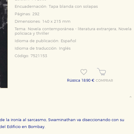
Encuadernación:
Tapa blanda con solapas
Páginas:
292
Dimensiones:
140 x 215 mm
Tema:
Novela contemporánea - literatura extranjera, Novela
policiaca y thriller
Idioma de publicación:
Español
Idioma de traducción:
Inglés
Código:
7521153
Rústica 18,90 €
COMPRAR
a de la ironía al sarcasmo, Swaminathan va diseccionando con su
a del Edificio en Bombay.
OKIES
HABILITAR T