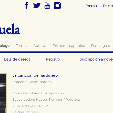
Prensa
Distr
uela
álogo
Temas
Autores
Primeros capítulos
Descarga de
Lista de deseos
Registro
Suscripción a nov
La canción del jardinero
Kalpana Swaminathan
Colección:
Nuevos Tiempos 153
Subcolección:
Nuevos Tiempos / Policiaca
ISBN:
9788498413076
Edición:
1ª, 2009