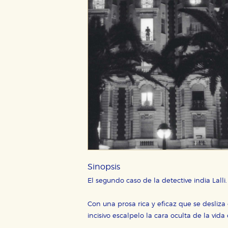
Sinopsis
El segundo caso de la detective india Lalli.
Con una prosa rica y eficaz que se desliz
incisivo escalpelo la cara oculta de la vid
CONFIGURACIÓN DE CO