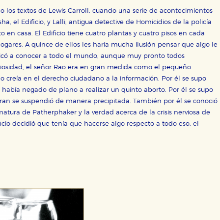
 los textos de Lewis Carroll, cuando una serie de acontecimientos
a, el Edificio, y Lalli, antigua detective de Homicidios de la policía
 en casa. El Edificio tiene cuatro plantas y cuatro pisos en cada
hogares. A quince de ellos les haría mucha ilusión pensar que algo le
ra que nuestro sitio web funcione y no es posible deshabilitarlas 
dicó a conocer a todo el mundo, aunque muy pronto todos
ero en ese caso es posible que algunas áreas de nuestra web deje
riosidad, el señor Rao era en gran medida como el pequeño
ticas
o creía en el derecho ciudadano a la información. Por él se supo
 mejorar su experiencia de navegación y optimizar el funcionamie
había negado de plano a realizar un quinto aborto. Por él se supo
ara que no tenga que reconfigurarlos cada vez que nos visita. La i
ran se suspendió de manera precipitada. También por él se conoció
ematura de Patherphaker y la verdad acerca de la crisis nerviosa de
sociales
cio decidió que tenía que hacerse algo respecto a todo eso, el
or nuestros socios publicitarios y se utilizan para mostrar publici
ectamente información personal sino que se basan en la identific
CIÓN