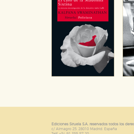
Puede consultar nuestra
política d
Ediciones Siruela S.A. reservados todos los dere
c/ Almagro 25. 28010 Madrid. España
Telf. +34 91 355 57 20