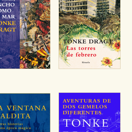
ra que nuestro sitio web funcione y no es posible deshabilitarlas 
ero en ese caso es posible que algunas áreas de nuestra web deje
ticas
 mejorar su experiencia de navegación y optimizar el funcionamie
ara que no tenga que reconfigurarlos cada vez que nos visita. La i
sociales
or nuestros socios publicitarios y se utilizan para mostrar publici
ectamente información personal sino que se basan en la identific
CIÓN
e cookies