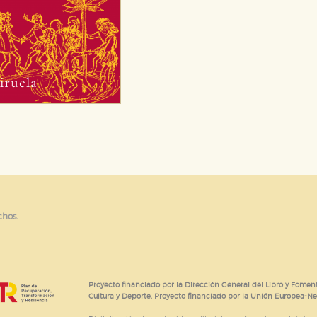
chos.
Proyecto financiado por la Dirección General del Libro y Foment
Cultura y Deporte. Proyecto financiado por la Unión Europea-N