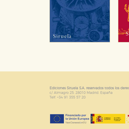
Ediciones Siruela S.A. reservados todos los dere
c/ Almagro 25. 28010 Madrid. España
Telf. +34 91 355 57 20