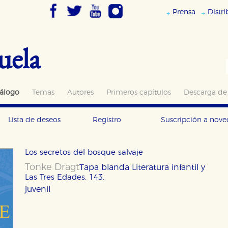
Prensa
Distr
uela
álogo
Temas
Autores
Primeros capítulos
Descarga de
Lista de deseos
Registro
Suscripción a nov
Los secretos del bosque salvaje
Tonke Dragt
Tapa blanda
Literatura infantil y
Las Tres Edades. 143.
juvenil