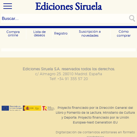
Ediciones Siruela
Suscripción a
Cómo
Compra
Lista de
Registro
online
deseos
novedades
comprar
CONFIGURACIÓN DE COOKIES
HABILITAR TODO
RECHAZAR TODO
Ediciones Siruela S.A. reservados todos los derechos.
c/ Almagro 25. 28010 Madrid. España
Telf. +34 91 355 57 20
Cookies necesarias
Estas cookies son necesarias para que nuestro sitio
web funcione y no es posible deshabilitarlas desde
nuestro sistema. Es posible hacerlo desde el
navegador, pero en ese caso es posible que algunas
Proyecto financiado por la Dirección General del
áreas de nuestra web dejen de funcionar
Libro y Fomento de la Lectura, Ministerio de Cultura
correctamente.
y Deporte. Proyecto financiado por la Unión
Europea-Next Generation EU
Cookies de rendimiento y analíticas
Estas cookies se utilizan para mejorar su experiencia
Digitalización de contenidos editoriales en formato
de navegación y optimizar el funcionamiento de