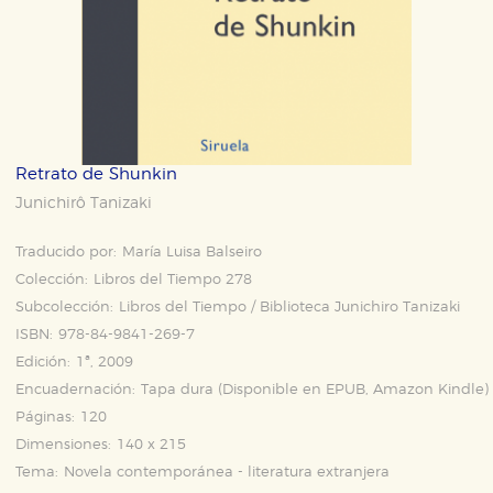
Retrato de Shunkin
Junichirô Tanizaki
Traducido por:
María Luisa Balseiro
Colección:
Libros del Tiempo 278
Subcolección:
Libros del Tiempo / Biblioteca Junichiro Tanizaki
ISBN:
978-84-9841-269-7
Edición:
1ª, 2009
Encuadernación:
Tapa dura (Disponible en
EPUB
,
Amazon Kindle
)
Páginas:
120
Dimensiones:
140 x 215
Tema:
Novela contemporánea - literatura extranjera