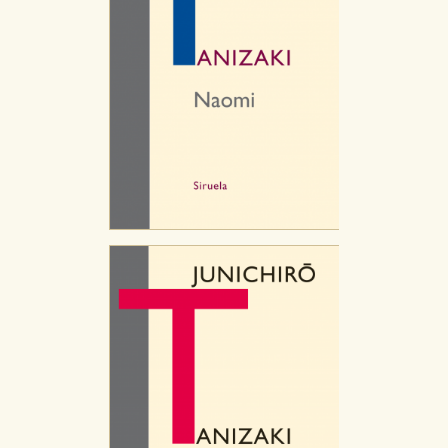
HABILITAR TODO
RECHAZAR TODO
Cookies necesarias
Estas cookies son necesarias para que nuestro sitio
web funcione y no es posible deshabilitarlas desde
nuestro sistema. Es posible hacerlo desde el
navegador, pero en ese caso es posible que algunas
áreas de nuestra web dejen de funcionar
correctamente.
Cookies de rendimiento y analíticas
Estas cookies se utilizan para mejorar su experiencia
de navegación y optimizar el funcionamiento de
nuestro sitio web. Almacenan configuraciones de
servicios para que no tenga que reconfigurarlos cada
vez que nos visita. La información es agregada y, por lo
tanto, es anónima.
Cookies de publicidad y redes sociales
Estas cookies son gestionadas por nuestros socios
publicitarios y se utilizan para mostrar publicidad
relevante para sus intereses en otros sitios. No
almacenan directamente información personal sino
que se basan en la identificación única de su