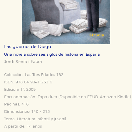
Las guerras de Diego
Una novela sobre seis siglos de historia en España
Jordi Sierra i Fabra
Colección:
Las Tres Edades 182
ISBN:
978-84-9841-253-6
Edición:
1ª, 2009
Encuadernación:
Tapa dura (Disponible en
EPUB
,
Amazon Kindle
)
Páginas:
416
Dimensiones:
140 x 215
Tema:
Literatura infantil y juvenil
A partir de:
14 años