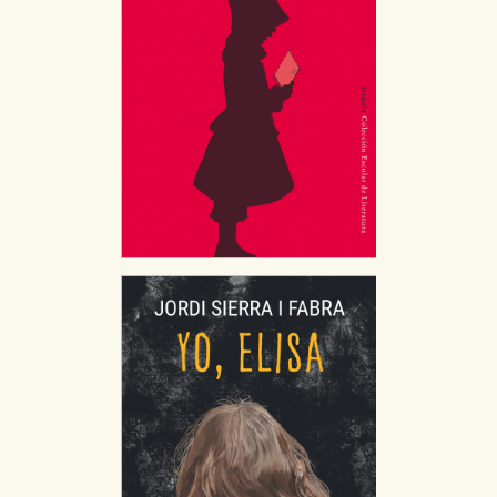
CONFIGURACIÓN DE COOKIES
HABILITAR TODO
RECHAZAR TODO
Cookies necesarias
Estas cookies son necesarias para que nuestro sitio
web funcione y no es posible deshabilitarlas desde
nuestro sistema. Es posible hacerlo desde el
navegador, pero en ese caso es posible que algunas
áreas de nuestra web dejen de funcionar