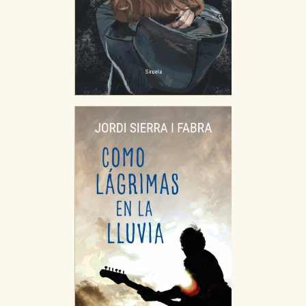
correctamente.
Cookies de rendimiento y analíticas
Estas cookies se utilizan para mejorar su experiencia
de navegación y optimizar el funcionamiento de
nuestro sitio web. Almacenan configuraciones de
servicios para que no tenga que reconfigurarlos cada
vez que nos visita. La información es agregada y, por lo
tanto, es anónima.
Cookies de publicidad y redes sociales
Estas cookies son gestionadas por nuestros socios
publicitarios y se utilizan para mostrar publicidad
relevante para sus intereses en otros sitios. No
almacenan directamente información personal sino
que se basan en la identificación única de su
navegador y dispositivo de internet.
GUARDAR CONFIGURACIÓN
Puede consultar nuestra
política de cookies