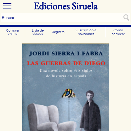
Ediciones Siruela
Suscripción a
Cómo
Compra
Lista de
Registro
online
deseos
novedades
comprar