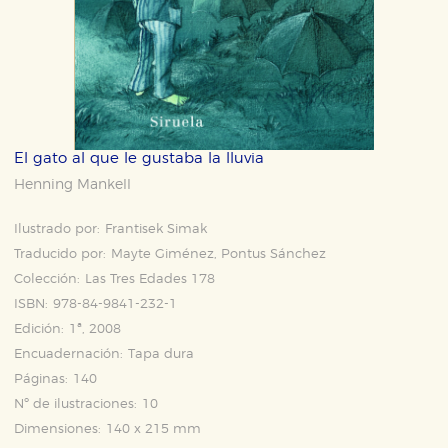
El gato al que le gustaba la lluvia
Henning Mankell
Ilustrado por:
Frantisek Simak
Traducido por:
Mayte Giménez, Pontus Sánchez
Colección:
Las Tres Edades 178
ISBN:
978-84-9841-232-1
Edición:
1ª, 2008
Encuadernación:
Tapa dura
Páginas:
140
Nº de ilustraciones:
10
Dimensiones:
140 x 215 mm