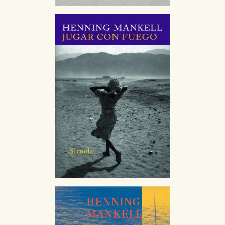
Cookies necesarias
Estas cookies son necesarias para que nuestro sitio
web funcione y no es posible deshabilitarlas desde
nuestro sistema. Es posible hacerlo desde el
navegador, pero en ese caso es posible que algunas
áreas de nuestra web dejen de funcionar
correctamente.
Cookies de rendimiento y analíticas
Estas cookies se utilizan para mejorar su experiencia
de navegación y optimizar el funcionamiento de
nuestro sitio web. Almacenan configuraciones de
servicios para que no tenga que reconfigurarlos cada
vez que nos visita. La información es agregada y, por lo
tanto, es anónima.
Cookies de publicidad y redes sociales
Estas cookies son gestionadas por nuestros socios
publicitarios y se utilizan para mostrar publicidad
relevante para sus intereses en otros sitios. No
almacenan directamente información personal sino
que se basan en la identificación única de su
navegador y dispositivo de internet.
GUARDAR CONFIGURACIÓN