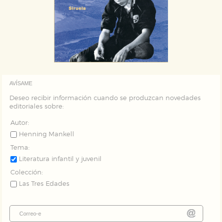
AVÍSAME
Deseo recibir información cuando se produzcan novedades
editoriales sobre:
Autor:
Henning Mankell
Tema:
Literatura infantil y juvenil
Colección:
Las Tres Edades