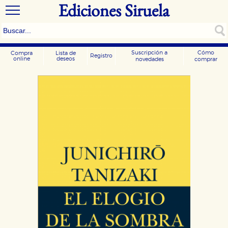
Ediciones Siruela
Suscripción a
Cómo
Compra
Lista de
Registro
online
deseos
novedades
comprar