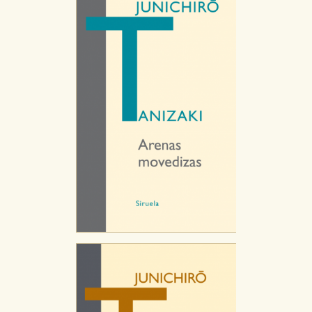
Estas cookies son gestionadas por nuestros socios
publicitarios y se utilizan para mostrar publicidad
relevante para sus intereses en otros sitios. No
almacenan directamente información personal sino
que se basan en la identificación única de su
navegador y dispositivo de internet.
GUARDAR CONFIGURACIÓN
Puede consultar nuestra
política de cookies