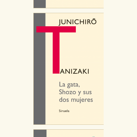
CONFIGURACIÓN DE COOKIES
HABILITAR TODO
RECHAZAR TODO
Cookies necesarias
Estas cookies son necesarias para que nuestro sitio
web funcione y no es posible deshabilitarlas desde
nuestro sistema. Es posible hacerlo desde el
navegador, pero en ese caso es posible que algunas
áreas de nuestra web dejen de funcionar
correctamente.
Cookies de rendimiento y analíticas
Estas cookies se utilizan para mejorar su experiencia
de navegación y optimizar el funcionamiento de
nuestro sitio web. Almacenan configuraciones de
servicios para que no tenga que reconfigurarlos cada
vez que nos visita. La información es agregada y, por lo
tanto, es anónima.
Cookies de publicidad y redes sociales