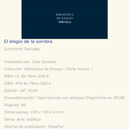
El elogio de la sombra
Junichirô Tanizaki
Traducido por:
Julia Escobar
Colección:
Biblioteca de Ensayo / Serie menor 1
ISBN-10:
84-7844-258-8
ISBN:
978-84-7844-258-4
Edición:
49ª, 2026
Encuadernación:
Tapa blanda con solapas (Disponible en
EPUB
)
Páginas:
96
Dimensiones:
105 x 150 x 8 mm
Tema:
Arte, estética
Idioma de publicación:
Español