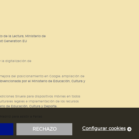
o de la Lectura, Ministerio de
ext Generation EU
 la digitalización de
; mejora del posicionamiento en Google; ampliación de
ubvencionada por el Ministerio de Educación, Cultura y
iciones Siruela para dispositivos móviles en todos
ulturales legales e implementación de los recursos
rio de Educación, Cultura y Deporte.
adrid para asistir a Ferias
Configurar cookies
RECHAZO