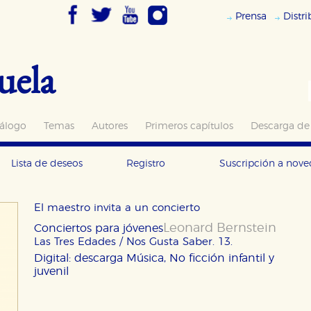
Prensa
Distr
uela
álogo
Temas
Autores
Primeros capítulos
Descarga de
Lista de deseos
Registro
Suscripción a nov
El maestro invita a un concierto
Leonard Bernstein
Conciertos para jóvenes
Las Tres Edades / Nos Gusta Saber. 13.
Digital: descarga
Música, No ficción infantil y
juvenil