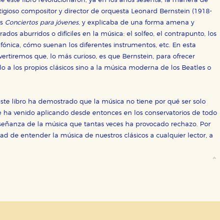
e este libro revolucionaron, ya en los años sesenta, la manera de
igioso compositor y director de orquesta Leonard Bernstein (1918-
sociales
os
Conciertos para jóvenes
, y explicaba de una forma amena y
dos aburridos o difíciles en la música: el solfeo, el contrapunto, los
or nuestros socios publicitarios y se utilizan para mostrar publici
ectamente información personal sino que se basan en la identific
nfónica, cómo suenan los diferentes instrumentos, etc. En esta
ertiremos que, lo más curioso, es que Bernstein, para ofrecer
lo a los propios clásicos sino a la música moderna de los Beatles o
CIÓN
ste libro ha demostrado que la música no tiene por qué ser solo
e ha venido aplicando desde entonces en los conservatorios de todo
señanza de la música que tantas veces ha provocado rechazo. Por
e cookies
idad de entender la música de nuestros clásicos a cualquier lector, a