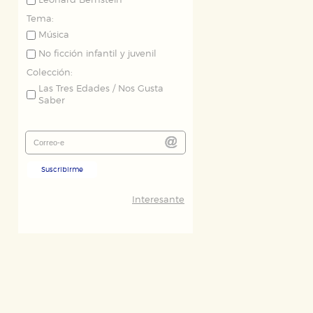
Leonard Bernstein
Tema:
Música
No ficción infantil y juvenil
Colección:
Las Tres Edades / Nos Gusta
Saber
ODO
RECHAZAR TODO
Suscribirme
Interesante
desde nuestro sistema. Es posible
n de funcionar correctamente.
nto de nuestro sitio web. Almacenan
nformación es agregada y, por lo