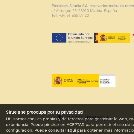
Ediciones Siruela S.A. reservados todos los dere
c/ Almagro 25. 28010 Madrid. España
Telf. +34 91 355 57 20
Siruela se preocupa por su privacidad
Utilizamos cookies propias y de terceros para gestionar la web, me
experiencia. Puede pinchar en ACEPTAR para permitir el uso de to
Legal
configuración. Puede consultar
aquí
para obtener más información s