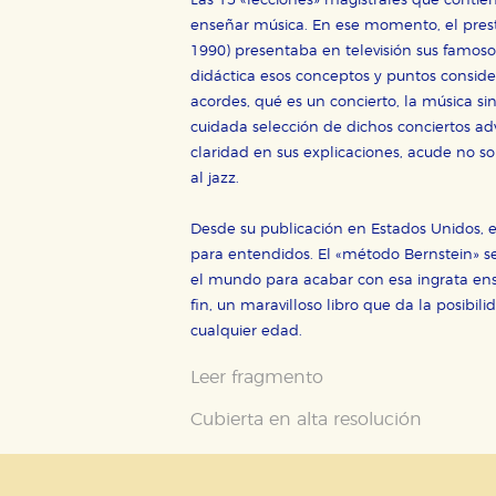
Las 15 «lecciones» magistrales que contien
tanto, es anónima.
enseñar música. En ese momento, el prest
Cookies de publicidad y redes 
1990) presentaba en televisión sus famos
didáctica esos conceptos y puntos considera
Estas cookies son gestionadas p
otros sitios. No almacenan dir
acordes, qué es un concierto, la música si
dispositivo de internet.
cuidada selección de dichos conciertos adv
claridad en sus explicaciones, acude no so
al jazz.
GUARDAR CONFIGURA
Desde su publicación en Estados Unidos, e
para entendidos. El «método Bernstein» s
el mundo para acabar con esa ingrata en
Puede consultar nuestra
política d
fin, un maravilloso libro que da la posibil
cualquier edad.
Leer fragmento
Cubierta en alta resolución