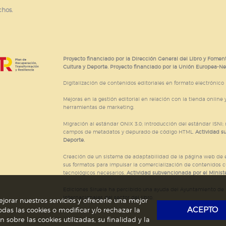
chos.
Proyecto financiado por la Dirección General del Libro y Foment
Cultura y Deporte. Proyecto financiado por la Unión Europea-N
Digitalización de contenidos editoriales en formato electrónico
Mejoras en la gestión editorial en relación con la tienda online y
herramientas de marketing.
Migración al estándar ONIX 3.0; introducción del estándar ISNI
campos de metadatos y depurado de código HTML.
Actividad s
Deporte.
Creación de un sistema de adaptabilidad de la página web de ed
sus formatos para impulsar la comercialización de contenidos c
tecnológicos necesarios.
Actividad subvencionada por el Ministe
Ediciones Siruela ha percibido una ayuda del Ayuntamiento de M
Internacionales del sector del libro.
jorar nuestros servicios y ofrecerle una mejor
ACEPTO
das las cookies o modificar y/o rechazar la
obre las cookies utilizadas, su finalidad y la