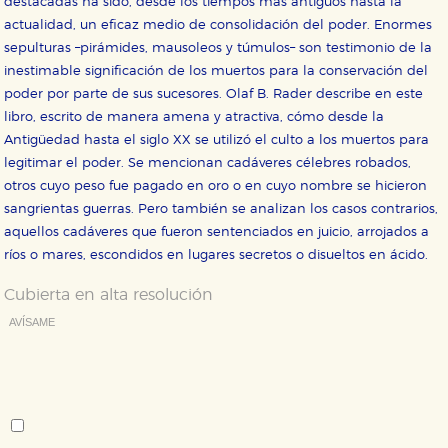
destacadas ha sido, desde los tiempos más antiguos hasta la
Cookies de rendimiento y analíticas
actualidad, un eficaz medio de consolidación del poder. Enormes
Estas cookies se utilizan para mejorar su experiencia
de navegación y optimizar el funcionamiento de
sepulturas –pirámides, mausoleos y túmulos– son testimonio de la
nuestro sitio web. Almacenan configuraciones de
inestimable significación de los muertos para la conservación del
servicios para que no tenga que reconfigurarlos cada
vez que nos visita. La información es agregada y, por lo
poder por parte de sus sucesores. Olaf B. Rader describe en este
tanto, es anónima.
libro, escrito de manera amena y atractiva, cómo desde la
Cookies de publicidad y redes sociales
Antigüedad hasta el siglo XX se utilizó el culto a los muertos para
Estas cookies son gestionadas por nuestros socios
legitimar el poder. Se mencionan cadáveres célebres robados,
publicitarios y se utilizan para mostrar publicidad
relevante para sus intereses en otros sitios. No
otros cuyo peso fue pagado en oro o en cuyo nombre se hicieron
almacenan directamente información personal sino
sangrientas guerras. Pero también se analizan los casos contrarios,
que se basan en la identificación única de su
navegador y dispositivo de internet.
aquellos cadáveres que fueron sentenciados en juicio, arrojados a
ríos o mares, escondidos en lugares secretos o disueltos en ácido.
GUARDAR CONFIGURACIÓN
Cubierta en alta resolución
AVÍSAME
Deseo recibir información cuando se produzcan novedades
Puede consultar nuestra
política de cookies
editoriales sobre:
Autor:
Olaf B. Rader