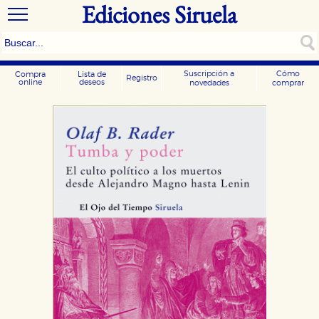
Ediciones Siruela
Suscripción a
Cómo
Compra
Lista de
Registro
online
deseos
novedades
comprar