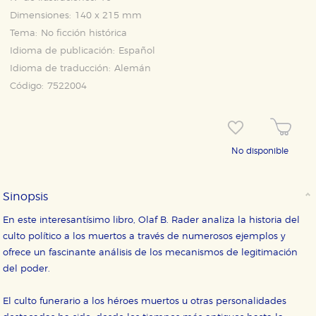
Dimensiones:
140 x 215 mm
Tema:
No ficción histórica
Idioma de publicación:
Español
Idioma de traducción:
Alemán
Código:
7522004
CONFIGURACIÓN DE COOKIES
No disponible
HABILITAR TODO
RECHAZAR TODO
Sinopsis
En este interesantísimo libro, Olaf B. Rader analiza la historia del
Cookies necesarias
culto político a los muertos a través de numerosos ejemplos y
Estas cookies son necesarias para que nuestro sitio
ofrece un fascinante análisis de los mecanismos de legitimación
web funcione y no es posible deshabilitarlas desde
nuestro sistema. Es posible hacerlo desde el
del poder.
navegador, pero en ese caso es posible que algunas
áreas de nuestra web dejen de funcionar
correctamente.
El culto funerario a los héroes muertos u otras personalidades