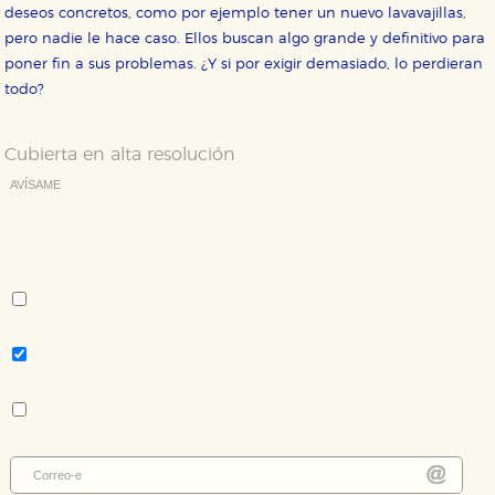
vez que nos visita. La información es agregada y, por lo
deseos concretos, como por ejemplo tener un nuevo lavavajillas,
tanto, es anónima.
pero nadie le hace caso. Ellos buscan algo grande y definitivo para
Cookies de publicidad y redes sociales
poner fin a sus problemas. ¿Y si por exigir demasiado, lo perdieran
Estas cookies son gestionadas por nuestros socios
todo?
publicitarios y se utilizan para mostrar publicidad
relevante para sus intereses en otros sitios. No
almacenan directamente información personal sino
que se basan en la identificación única de su
Cubierta en alta resolución
navegador y dispositivo de internet.
AVÍSAME
Deseo recibir información cuando se produzcan novedades
GUARDAR CONFIGURACIÓN
editoriales sobre:
Autor:
Jakob Arjouni
Puede consultar nuestra
política de cookies
Tema:
Novela contemporánea - literatura extranjera
Colección:
Nuevos Tiempos