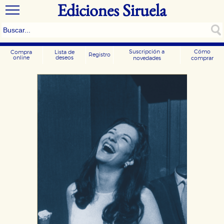
Ediciones Siruela
Suscripción a
Cómo
Compra
Lista de
Registro
online
deseos
novedades
comprar