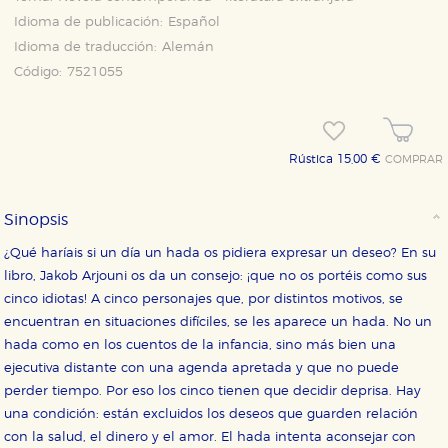
Idioma de publicación:
Español
Idioma de traducción:
Alemán
Código:
7521055
CONFIGURACIÓN DE COOKIES
Rústica 15,00 €
COMPRAR
HABILITAR TODO
RECHAZAR TODO
Sinopsis
Cookies necesarias
¿Qué haríais si un día un hada os pidiera expresar un deseo? En su
Estas cookies son necesarias para que nuestro sitio
libro, Jakob Arjouni os da un consejo: ¡que no os portéis como sus
web funcione y no es posible deshabilitarlas desde
cinco idiotas! A cinco personajes que, por distintos motivos, se
nuestro sistema. Es posible hacerlo desde el
navegador, pero en ese caso es posible que algunas
encuentran en situaciones difíciles, se les aparece un hada. No un
áreas de nuestra web dejen de funcionar
hada como en los cuentos de la infancia, sino más bien una
correctamente.
ejecutiva distante con una agenda apretada y que no puede
Cookies de rendimiento y analíticas
perder tiempo. Por eso los cinco tienen que decidir deprisa. Hay
Estas cookies se utilizan para mejorar su experiencia
de navegación y optimizar el funcionamiento de
una condición: están excluidos los deseos que guarden relación
nuestro sitio web. Almacenan configuraciones de
con la salud, el dinero y el amor. El hada intenta aconsejar con
servicios para que no tenga que reconfigurarlos cada