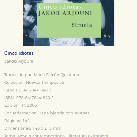
Cinco idiotas
Jakob Arjouni
Traducido por:
María Falcón Quintana
Colección:
Nuevos Tiempos 55
ISBN-10:
84-7844-840-3
ISBN:
978-84-7844-840-1
Edición:
1ª, 2005
Encuadernación:
Tapa blanda con solapas
Páginas:
144
Dimensiones:
140 x 215 mm
Tema:
Novela contemporánea - literatura extranjera