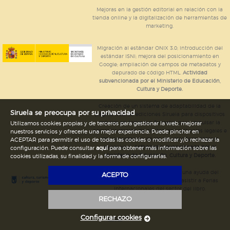
Mejoras en la gestión editorial en relación con la
tienda online y la digitalización de herramientas de
marketing.
Migración al estándar ONIX 3.0; introducción del
estándar ISNI; mejora del posicionamiento en
Google; ampliación de campos de metadatos y
depurado de código HTML.
Actividad
subvencionada por el Ministerio de Educación,
Cultura y Deporte.
Creación de un sistema de adaptabilidad de la
Siruela se preocupa por su privacidad
página web de ediciones Siruela para dispositivos
móviles en todos sus formatos para impulsar la
Utilizamos cookies propias y de terceros para gestionar la web, mejorar
comercialización de contenidos culturales legales e
nuestros servicios y ofrecerle una mejor experiencia. Puede pinchar en
implementación de los recursos tecnológicos
ACEPTAR para permitir el uso de todas las cookies o modificar y/o rechazar la
necesarios.
Actividad subvencionada por el
configuración. Puede consultar
aquí
para obtener más información sobre las
Ministerio de Educación, Cultura y Deporte.
cookies utilizadas, su finalidad y la forma de configurarlas.
Ediciones Siruela ha percibido una ayuda del
ACEPTO
Ayuntamiento de Madrid para asistir a Ferias
Internacionales del sector del libro.
RECHAZO
Configurar cookies
Legal