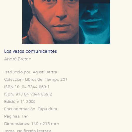
Los vasos comunicantes
André Breton
Traducido por:
Agustí Bartra
Colección:
Libros del Tiempo 201
ISBN-10:
84-7844-869-1
ISBN:
978-84-7844-869-2
Edición:
1ª, 2005
Encuadernación:
Tapa dura
Páginas:
144
Dimensiones:
140 x 215 mm
Tema:
No ficción literaria