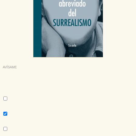
GUARDAR CONFIGURACIÓN
Puede consultar nuestra
política de cookies
AVÍSAME
Deseo recibir información cuando se produzcan novedades
editoriales sobre:
Autor:
André Breton
Tema:
No ficción literaria
Colección:
Libros del Tiempo