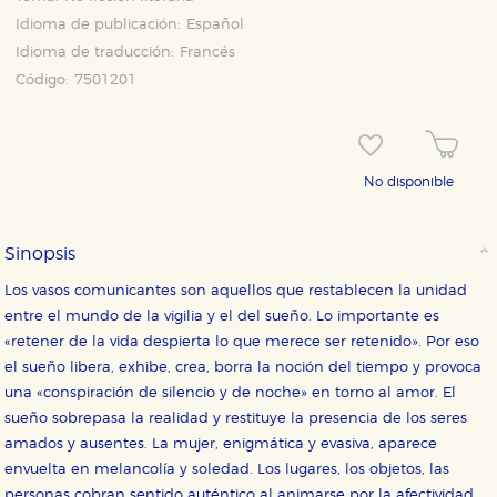
Idioma de publicación:
Español
Idioma de traducción:
Francés
Código:
7501201
No disponible
Sinopsis
Los vasos comunicantes son aquellos que restablecen la unidad
entre el mundo de la vigilia y el del sueño. Lo importante es
«retener de la vida despierta lo que merece ser retenido». Por eso
el sueño libera, exhibe, crea, borra la noción del tiempo y provoca
una «conspiración de silencio y de noche» en torno al amor. El
CONFIGURACIÓN DE COOKIES
sueño sobrepasa la realidad y restituye la presencia de los seres
amados y ausentes. La mujer, enigmática y evasiva, aparece
envuelta en melancolía y soledad. Los lugares, los objetos, las
HABILITAR TODO
RECHAZAR TODO
personas cobran sentido auténtico al animarse por la afectividad