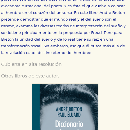
evocadora e irracional del poeta. Y es éste el que vuelve a colocar
al hombre en el corazón del universo. En este libro, André Breton
Cookies necesarias
pretende demostrar que el mundo real y el del sueño son el
Estas cookies son necesarias para que nuestro sitio
web funcione y no es posible deshabilitarlas desde
mismo; examina las diversas teorías de interpretación del sueño y
nuestro sistema. Es posible hacerlo desde el
se detiene principalmente en la propuesta por Freud. Pero para
navegador, pero en ese caso es posible que algunas
áreas de nuestra web dejen de funcionar
Breton la unidad del sueño y de lo real tiene su raíz en una
correctamente.
transformación social. Sin embargo, eso que él busca más allá de
Cookies de rendimiento y analíticas
la revolución es «el destino eterno del hombre».
Estas cookies se utilizan para mejorar su experiencia
de navegación y optimizar el funcionamiento de
Cubierta en alta resolución
nuestro sitio web. Almacenan configuraciones de
servicios para que no tenga que reconfigurarlos cada
vez que nos visita. La información es agregada y, por lo
Otros libros de este autor:
tanto, es anónima.
Cookies de publicidad y redes sociales
Estas cookies son gestionadas por nuestros socios
publicitarios y se utilizan para mostrar publicidad
relevante para sus intereses en otros sitios. No
almacenan directamente información personal sino
que se basan en la identificación única de su
navegador y dispositivo de internet.