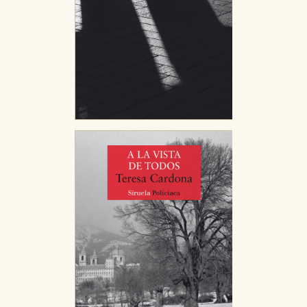
CONFIGURACIÓN DE COOKIES
HABILITAR TODO
RECHAZAR TODO
Cookies necesarias
Estas cookies son necesarias para que nuestro sitio
web funcione y no es posible deshabilitarlas desde
nuestro sistema. Es posible hacerlo desde el
navegador, pero en ese caso es posible que algunas
áreas de nuestra web dejen de funcionar
correctamente.