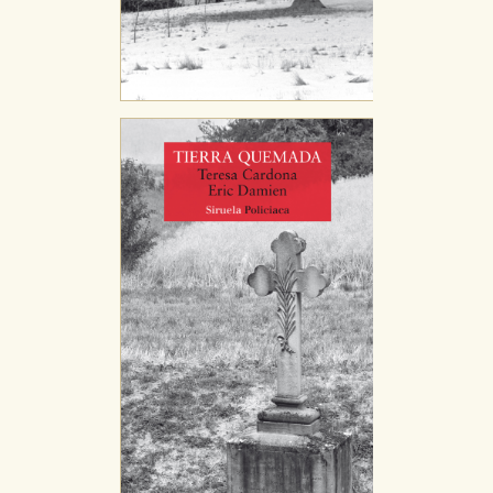
Cookies de rendimiento y analíticas
Estas cookies se utilizan para mejorar su experiencia
de navegación y optimizar el funcionamiento de
nuestro sitio web. Almacenan configuraciones de
servicios para que no tenga que reconfigurarlos cada
vez que nos visita. La información es agregada y, por lo
tanto, es anónima.
Cookies de publicidad y redes sociales
Estas cookies son gestionadas por nuestros socios
publicitarios y se utilizan para mostrar publicidad
relevante para sus intereses en otros sitios. No
almacenan directamente información personal sino
que se basan en la identificación única de su
navegador y dispositivo de internet.
GUARDAR CONFIGURACIÓN
Puede consultar nuestra
política de cookies