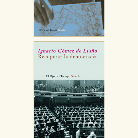
CONFIGURACIÓN DE COOKIES
HABILITAR TODO
RECHAZAR TODO
Cookies necesarias
Estas cookies son necesarias para que nuestro sitio
web funcione y no es posible deshabilitarlas desde
nuestro sistema. Es posible hacerlo desde el
navegador, pero en ese caso es posible que algunas
áreas de nuestra web dejen de funcionar
correctamente.
Cookies de rendimiento y analíticas
Estas cookies se utilizan para mejorar su experiencia
de navegación y optimizar el funcionamiento de
nuestro sitio web. Almacenan configuraciones de
servicios para que no tenga que reconfigurarlos cada
vez que nos visita. La información es agregada y, por lo
tanto, es anónima.
Cookies de publicidad y redes sociales
Estas cookies son gestionadas por nuestros socios