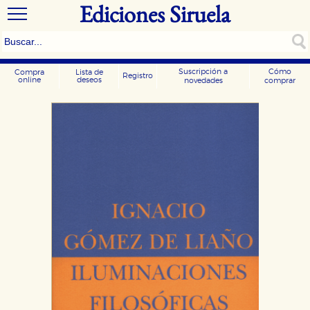
Ediciones Siruela
Suscripción a
Cómo
Compra
Lista de
Registro
online
deseos
novedades
comprar