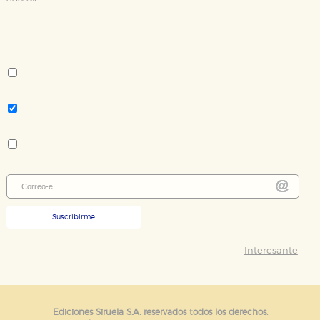
Deseo recibir información cuando se produzcan novedades
editoriales sobre:
Autor:
Ignacio Gómez de Liaño
Tema:
Filosofía, psicología
Colección:
Biblioteca de Ensayo / Serie mayor
Suscribirme
Interesante
Ediciones Siruela S.A. reservados todos los derechos.