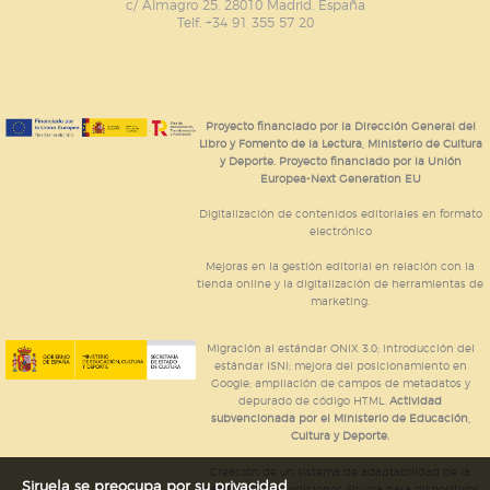
c/ Almagro 25. 28010 Madrid. España
Telf. +34 91 355 57 20
Proyecto financiado por la Dirección General del
Libro y Fomento de la Lectura, Ministerio de Cultura
y Deporte. Proyecto financiado por la Unión
Europea-Next Generation EU
Digitalización de contenidos editoriales en formato
electrónico
Mejoras en la gestión editorial en relación con la
tienda online y la digitalización de herramientas de
marketing.
Migración al estándar ONIX 3.0; introducción del
estándar ISNI; mejora del posicionamiento en
Google; ampliación de campos de metadatos y
depurado de código HTML.
Actividad
subvencionada por el Ministerio de Educación,
Cultura y Deporte.
Creación de un sistema de adaptabilidad de la
Siruela se preocupa por su privacidad