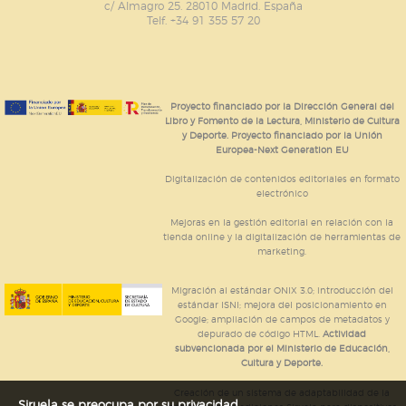
c/ Almagro 25. 28010 Madrid. España
Telf. +34 91 355 57 20
Proyecto financiado por la Dirección General del
Libro y Fomento de la Lectura, Ministerio de Cultura
y Deporte. Proyecto financiado por la Unión
Europea-Next Generation EU
Digitalización de contenidos editoriales en formato
electrónico
Mejoras en la gestión editorial en relación con la
tienda online y la digitalización de herramientas de
marketing.
Migración al estándar ONIX 3.0; introducción del
estándar ISNI; mejora del posicionamiento en
Google; ampliación de campos de metadatos y
depurado de código HTML.
Actividad
subvencionada por el Ministerio de Educación,
Cultura y Deporte.
Creación de un sistema de adaptabilidad de la
Siruela se preocupa por su privacidad