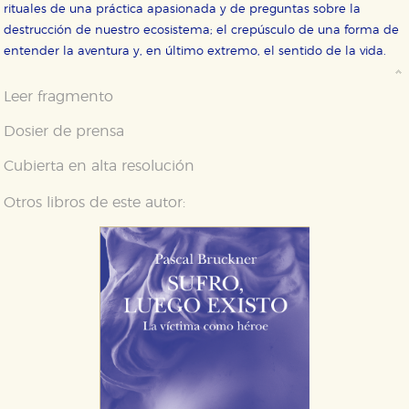
rituales de una práctica apasionada y de preguntas sobre la
destrucción de nuestro ecosistema; el crepúsculo de una forma de
CONFIGURACIÓN DE COOKIES
entender la aventura y, en último extremo, el sentido de la vida.
HABILITAR TODO
RECHAZAR TODO
Leer fragmento
Dosier de prensa
Cookies necesarias
Cubierta en alta resolución
Estas cookies son necesarias para que nuestro sitio
web funcione y no es posible deshabilitarlas desde
nuestro sistema. Es posible hacerlo desde el
Otros libros de este autor:
navegador, pero en ese caso es posible que algunas
áreas de nuestra web dejen de funcionar
correctamente.
Cookies de rendimiento y analíticas
Estas cookies se utilizan para mejorar su experiencia
de navegación y optimizar el funcionamiento de
nuestro sitio web. Almacenan configuraciones de
servicios para que no tenga que reconfigurarlos cada
vez que nos visita. La información es agregada y, por lo
tanto, es anónima.
Cookies de publicidad y redes sociales
Estas cookies son gestionadas por nuestros socios