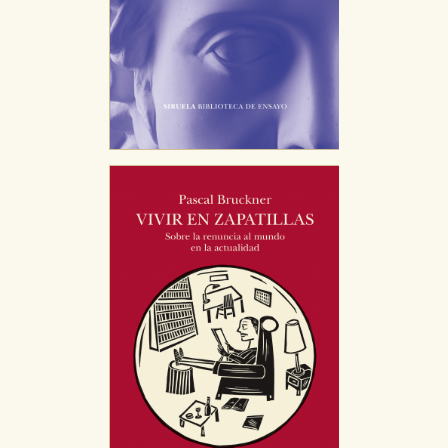
publicitarios y se utilizan para mostrar publicidad
relevante para sus intereses en otros sitios. No
almacenan directamente información personal sino
que se basan en la identificación única de su
navegador y dispositivo de internet.
GUARDAR CONFIGURACIÓN
Puede consultar nuestra
política de cookies