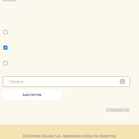
Deseo recibir información cuando se produzcan novedades
editoriales sobre:
Autor:
Pascal Bruckner
Tema:
Ensayo
Colección:
Biblioteca de Ensayo / Serie mayor
Suscribirme
Interesante
Ediciones Siruela S.A. reservados todos los derechos.