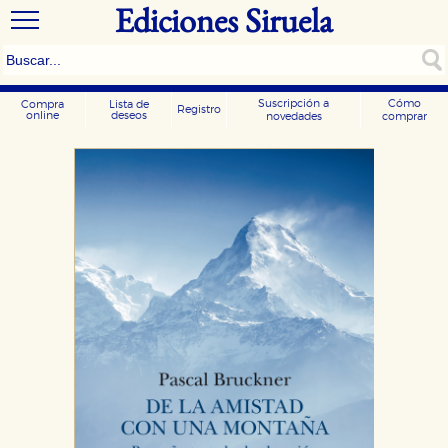
Ediciones Siruela
Suscripción a
Cómo
Compra
Lista de
Registro
online
deseos
novedades
comprar