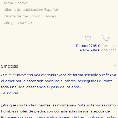
Tema:
Ensayo
Idioma de publicación:
Español
Idioma de traducción:
Francés
Código:
7507135
Rústica 17,95 €
COMPRAR
eBook 9,99 €
COMPRAR
Sinopsis
«
De la amistad con una montaña
evoca de forma sensible y reflexiva
el amor por la ascensión hacia las cumbres, perseguidas durante
toda una vida, desafiando el paso de los años».
Le Monde
¿Por qué son tan fascinantes las montañas? Antaño temidas como
horribles moles de piedra, son consideradas desde la época de
Rousseau como un lugar de alivio y serenidad, en contraste con las