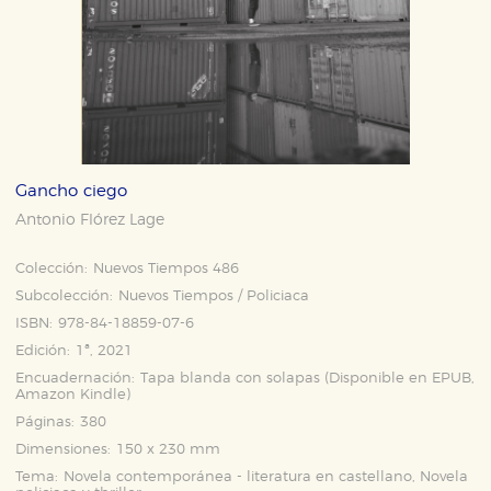
Gancho ciego
Antonio Flórez Lage
Colección:
Nuevos Tiempos 486
Subcolección:
Nuevos Tiempos / Policiaca
ISBN:
978-84-18859-07-6
Edición:
1ª, 2021
Encuadernación:
Tapa blanda con solapas (Disponible en
EPUB
,
Amazon Kindle
)
Páginas:
380
Dimensiones:
150 x 230 mm
Tema:
Novela contemporánea - literatura en castellano, Novela