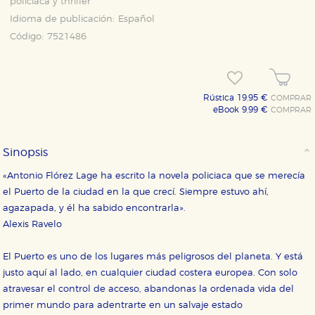
policiaca y thriller
Idioma de publicación:
Español
Código:
7521486
Rústica 19,95 €
COMPRAR
eBook 9,99 €
COMPRAR
Sinopsis
«Antonio Flórez Lage ha escrito la novela policiaca que se merecía
el Puerto de la ciudad en la que crecí. Siempre estuvo ahí,
agazapada, y él ha sabido encontrarla».
Alexis Ravelo
CONFIGURACIÓN DE COOKIES
El Puerto es uno de los lugares más peligrosos del planeta. Y está
justo aquí al lado, en cualquier ciudad costera europea. Con solo
HABILITAR TODO
RECHAZAR TODO
atravesar el control de acceso, abandonas la ordenada vida del
primer mundo para adentrarte en un salvaje estado