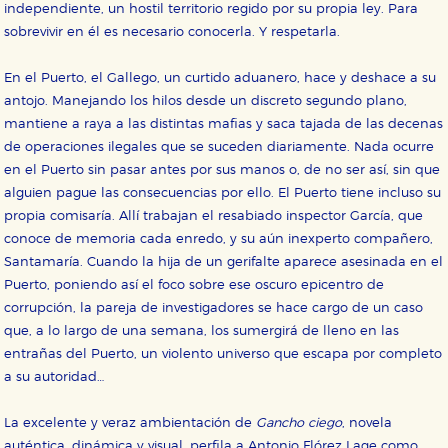
independiente, un hostil territorio regido por su propia ley. Para
sobrevivir en él es necesario conocerla. Y respetarla.
Cookies necesarias
Estas cookies son necesarias para que nuestro sitio
web funcione y no es posible deshabilitarlas desde
En el Puerto, el Gallego, un curtido aduanero, hace y deshace a su
nuestro sistema. Es posible hacerlo desde el
antojo. Manejando los hilos desde un discreto segundo plano,
navegador, pero en ese caso es posible que algunas
áreas de nuestra web dejen de funcionar
mantiene a raya a las distintas mafias y saca tajada de las decenas
correctamente.
de operaciones ilegales que se suceden diariamente. Nada ocurre
Cookies de rendimiento y analíticas
en el Puerto sin pasar antes por sus manos o, de no ser así, sin que
Estas cookies se utilizan para mejorar su experiencia
alguien pague las consecuencias por ello. El Puerto tiene incluso su
de navegación y optimizar el funcionamiento de
nuestro sitio web. Almacenan configuraciones de
propia comisaría. Allí trabajan el resabiado inspector García, que
servicios para que no tenga que reconfigurarlos cada
conoce de memoria cada enredo, y su aún inexperto compañero,
vez que nos visita. La información es agregada y, por lo
tanto, es anónima.
Santamaría. Cuando la hija de un gerifalte aparece asesinada en el
Puerto, poniendo así el foco sobre ese oscuro epicentro de
Cookies de publicidad y redes sociales
Estas cookies son gestionadas por nuestros socios
corrupción, la pareja de investigadores se hace cargo de un caso
publicitarios y se utilizan para mostrar publicidad
que, a lo largo de una semana, los sumergirá de lleno en las
relevante para sus intereses en otros sitios. No
almacenan directamente información personal sino
entrañas del Puerto, un violento universo que escapa por completo
que se basan en la identificación única de su
a su autoridad…
navegador y dispositivo de internet.
La excelente y veraz ambientación de
Gancho ciego
, novela
GUARDAR CONFIGURACIÓN
auténtica, dinámica y visual, perfila a Antonio Flórez Lage como