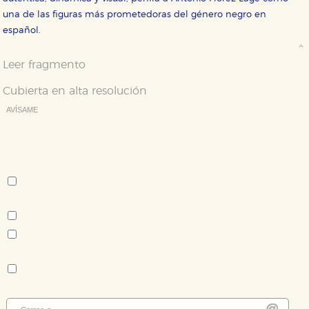
una de las figuras más prometedoras del género negro en
español.
Puede consultar nuestra
política de cookies
Leer fragmento
Cubierta en alta resolución
AVÍSAME
Deseo recibir información cuando se produzcan novedades
editoriales sobre:
Autor:
Antonio Flórez Lage
Tema:
Novela contemporánea - literatura en castellano
Novela policiaca y thriller
Colección:
Nuevos Tiempos