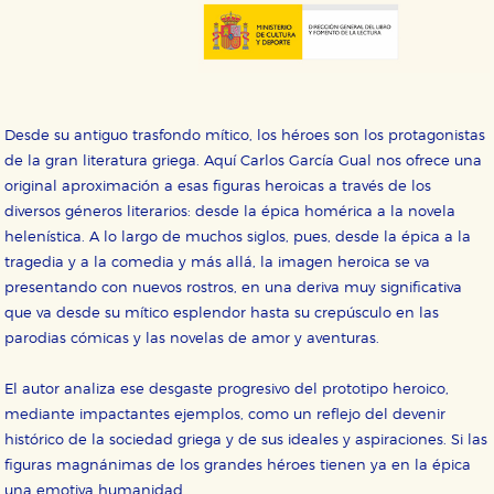
Desde su antiguo trasfondo mítico, los héroes son los protagonistas
de la gran literatura griega. Aquí Carlos García Gual nos ofrece una
original aproximación a esas figuras heroicas a través de los
CONFIGURACIÓN DE COOKIES
diversos géneros literarios: desde la épica homérica a la novela
helenística. A lo largo de muchos siglos, pues, desde la épica a la
HABILITAR TODO
RECHAZAR TODO
tragedia y a la comedia y más allá, la imagen heroica se va
presentando con nuevos rostros, en una deriva muy significativa
que va desde su mítico esplendor hasta su crepúsculo en las
Cookies necesarias
parodias cómicas y las novelas de amor y aventuras.
Estas cookies son necesarias para que nuestro sitio
web funcione y no es posible deshabilitarlas desde
El autor analiza ese desgaste progresivo del prototipo heroico,
nuestro sistema. Es posible hacerlo desde el
navegador, pero en ese caso es posible que algunas
mediante impactantes ejemplos, como un reflejo del devenir
áreas de nuestra web dejen de funcionar
histórico de la sociedad griega y de sus ideales y aspiraciones. Si las
correctamente.
figuras magnánimas de los grandes héroes tienen ya en la épica
Cookies de rendimiento y analíticas
una emotiva humanidad,