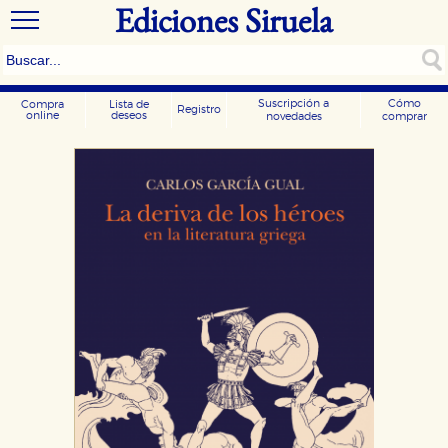
Ediciones Siruela
Suscripción a
Cómo
Compra
Lista de
Registro
online
deseos
novedades
comprar