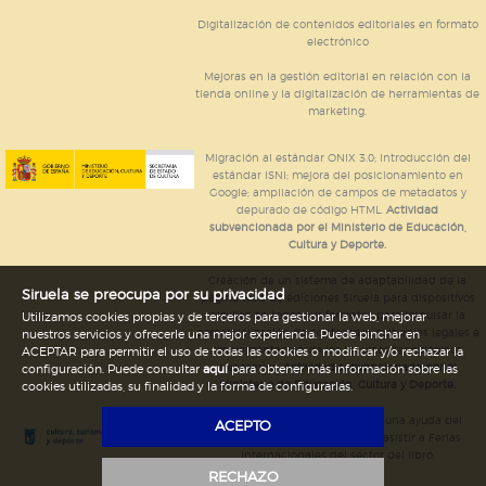
Digitalización de contenidos editoriales en formato
electrónico
Mejoras en la gestión editorial en relación con la
tienda online y la digitalización de herramientas de
marketing.
Migración al estándar ONIX 3.0; introducción del
estándar ISNI; mejora del posicionamiento en
Google; ampliación de campos de metadatos y
depurado de código HTML.
Actividad
subvencionada por el Ministerio de Educación,
Cultura y Deporte.
Creación de un sistema de adaptabilidad de la
Siruela se preocupa por su privacidad
página web de ediciones Siruela para dispositivos
móviles en todos sus formatos para impulsar la
Utilizamos cookies propias y de terceros para gestionar la web, mejorar
comercialización de contenidos culturales legales e
nuestros servicios y ofrecerle una mejor experiencia. Puede pinchar en
implementación de los recursos tecnológicos
ACEPTAR para permitir el uso de todas las cookies o modificar y/o rechazar la
necesarios.
Actividad subvencionada por el
configuración. Puede consultar
aquí
para obtener más información sobre las
Ministerio de Educación, Cultura y Deporte.
cookies utilizadas, su finalidad y la forma de configurarlas.
Ediciones Siruela ha percibido una ayuda del
ACEPTO
Ayuntamiento de Madrid para asistir a Ferias
Internacionales del sector del libro.
RECHAZO