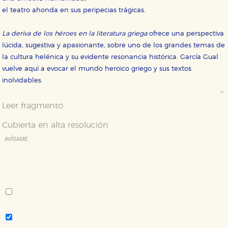
Estas cookies se utilizan para mejorar su experiencia
de navegación y optimizar el funcionamiento de
el teatro ahonda en sus peripecias trágicas.
nuestro sitio web. Almacenan configuraciones de
servicios para que no tenga que reconfigurarlos cada
vez que nos visita. La información es agregada y, por lo
La deriva de los héroes en la literatura griega
ofrece una perspectiva
tanto, es anónima.
lúcida, sugestiva y apasionante, sobre uno de los grandes temas de
Cookies de publicidad y redes sociales
la cultura helénica y su evidente resonancia histórica. García Gual
Estas cookies son gestionadas por nuestros socios
vuelve aquí a evocar el mundo heroico griego y sus textos
publicitarios y se utilizan para mostrar publicidad
relevante para sus intereses en otros sitios. No
inolvidables.
almacenan directamente información personal sino
que se basan en la identificación única de su
navegador y dispositivo de internet.
Leer fragmento
Cubierta en alta resolución
GUARDAR CONFIGURACIÓN
AVÍSAME
Deseo recibir información cuando se produzcan novedades
editoriales sobre:
Puede consultar nuestra
política de cookies
Autor:
Carlos García Gual
Tema:
Ensayo