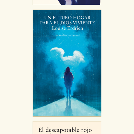
CONFIGURACIÓN DE COOKIES
HABILITAR TODO
RECHAZAR TODO
Cookies necesarias
Estas cookies son necesarias para que nuestro sitio
web funcione y no es posible deshabilitarlas desde
nuestro sistema. Es posible hacerlo desde el
navegador, pero en ese caso es posible que algunas
áreas de nuestra web dejen de funcionar
correctamente.
Cookies de rendimiento y analíticas
Estas cookies se utilizan para mejorar su experiencia