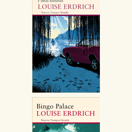
de navegación y optimizar el funcionamiento de
nuestro sitio web. Almacenan configuraciones de
servicios para que no tenga que reconfigurarlos cada
vez que nos visita. La información es agregada y, por lo
tanto, es anónima.
Cookies de publicidad y redes sociales
Estas cookies son gestionadas por nuestros socios
publicitarios y se utilizan para mostrar publicidad
relevante para sus intereses en otros sitios. No
almacenan directamente información personal sino
que se basan en la identificación única de su
navegador y dispositivo de internet.
GUARDAR CONFIGURACIÓN
Puede consultar nuestra
política de cookies