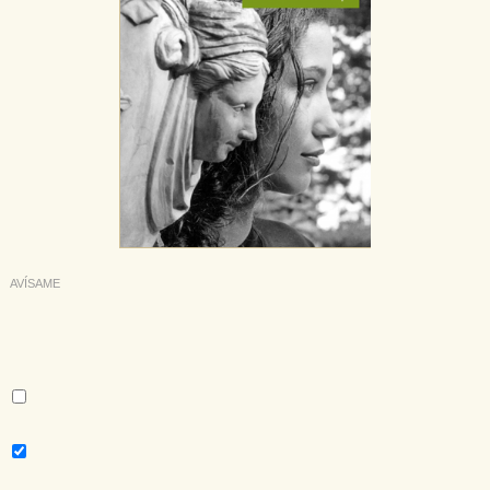
AVÍSAME
Deseo recibir información cuando se produzcan novedades
editoriales sobre:
Autor:
Louise Erdrich
Tema:
Novela contemporánea - literatura extranjera
Colección: