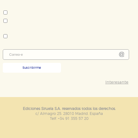
Tema:
Novela contemporánea - literatura extranjera
Novela policiaca y thriller
Colección:
Nuevos Tiempos
Suscribirme
Interesante
Ediciones Siruela S.A. reservados todos los derechos.
c/ Almagro 25. 28010 Madrid. España
Telf. +34 91 355 57 20