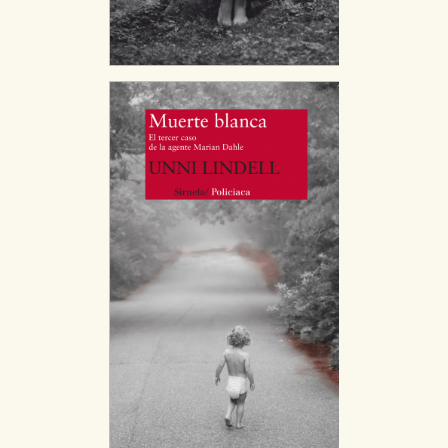
CONFIGURACIÓN DE COOKIES
HABILITAR TODO
RECHAZAR TODO
Cookies necesarias
Estas cookies son necesarias para que nuestro sitio
web funcione y no es posible deshabilitarlas desde
nuestro sistema. Es posible hacerlo desde el
navegador, pero en ese caso es posible que algunas
áreas de nuestra web dejen de funcionar
correctamente.
Cookies de rendimiento y analíticas
Estas cookies se utilizan para mejorar su experiencia
de navegación y optimizar el funcionamiento de
nuestro sitio web. Almacenan configuraciones de
servicios para que no tenga que reconfigurarlos cada
vez que nos visita. La información es agregada y, por lo
tanto, es anónima.
Cookies de publicidad y redes sociales
Estas cookies son gestionadas por nuestros socios
publicitarios y se utilizan para mostrar publicidad
relevante para sus intereses en otros sitios. No
almacenan directamente información personal sino