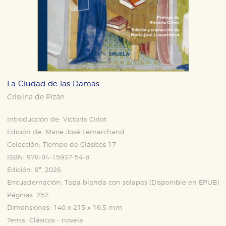
La Ciudad de las Damas
Cristina de Pizán
Introducción de:
Victoria Cirlot
Edición de:
Marie-José Lemarchand
Colección:
Tiempo de Clásicos 17
ISBN:
978-84-15937-54-8
Edición:
8ª, 2026
Encuadernación:
Tapa blanda con solapas (Disponible en
EPUB
)
Páginas:
252
Dimensiones:
140 x 215 x 16,5 mm
Tema:
Clásicos - novela