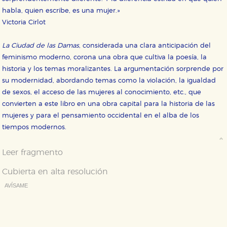
habla, quien escribe, es una mujer.»
Cookies de rendimiento y analíticas
Victoria Cirlot
Estas cookies se utilizan para mejorar su experiencia
de navegación y optimizar el funcionamiento de
nuestro sitio web. Almacenan configuraciones de
La Ciudad de las Damas
, considerada una clara anticipación del
servicios para que no tenga que reconfigurarlos cada
vez que nos visita. La información es agregada y, por lo
feminismo moderno, corona una obra que cultiva la poesía, la
tanto, es anónima.
historia y los temas moralizantes. La argumentación sorprende por
Cookies de publicidad y redes sociales
su modernidad, abordando temas como la violación, la igualdad
Estas cookies son gestionadas por nuestros socios
de sexos, el acceso de las mujeres al conocimiento, etc., que
publicitarios y se utilizan para mostrar publicidad
relevante para sus intereses en otros sitios. No
convierten a este libro en una obra capital para la historia de las
almacenan directamente información personal sino
mujeres y para el pensamiento occidental en el alba de los
que se basan en la identificación única de su
navegador y dispositivo de internet.
tiempos modernos.
Leer fragmento
GUARDAR CONFIGURACIÓN
Cubierta en alta resolución
AVÍSAME
Puede consultar nuestra
política de cookies
Deseo recibir información cuando se produzcan novedades
editoriales sobre:
Autor: