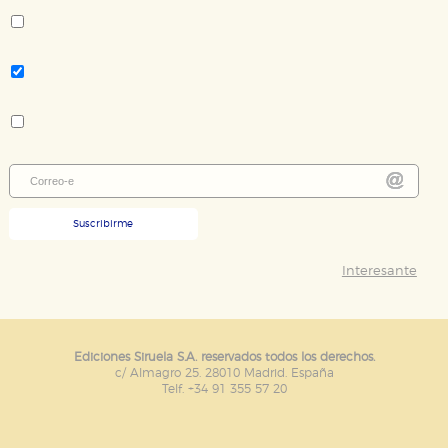
Cristina de Pizán
Tema:
Clásicos - novela
Colección:
Tiempo de Clásicos
Suscribirme
Interesante
Ediciones Siruela S.A. reservados todos los derechos.
c/ Almagro 25. 28010 Madrid. España
Telf. +34 91 355 57 20