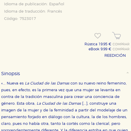
Idioma de publicación:
Español
Idioma de traducción:
Francés
Código:
7523017
Rústica 19,95 €
COMPRAR
eBook 9,99 €
COMPRAR
REEDICIÓN
CONFIGURACIÓN DE COOKIES
Sinopsis
HABILITAR TODO
RECHAZAR TODO
«... Nueva es
La Ciudad de las Damas
con su nuevo reino femenino,
pues, en efecto, es la primera vez que una mujer se levanta en
contra de la tradición masculina para crear una conciencia de
Cookies necesarias
género. Esta obra,
La Ciudad de las Damas
[...], construye una
Estas cookies son necesarias para que nuestro sitio
imagen de la mujer y de la feminidad a partir del modelaje de un
web funcione y no es posible deshabilitarlas desde
pensamiento forjado en diálogo con la cultura, la de los hombres,
nuestro sistema. Es posible hacerlo desde el
navegador, pero en ese caso es posible que algunas
claro, pues no había otra, tanto la cortés como la clerical, pero
áreas de nuestra web dejen de funcionar
sorprendentemente diferente. Y la diferencia estriba en que quien
correctamente.