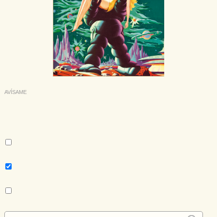
AVÍSAME
Deseo recibir información cuando se produzcan novedades
editoriales sobre:
Autor:
Rudyard Kipling
Tema:
Clásicos infantil-juvenil
Colección:
Las Tres Edades