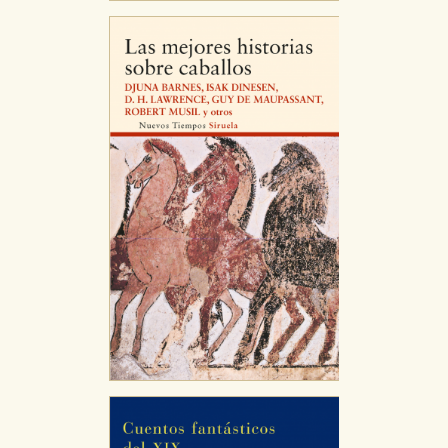
Cookies necesarias
Estas cookies son necesarias para que nuestro sitio
web funcione y no es posible deshabilitarlas desde
nuestro sistema. Es posible hacerlo desde el
navegador, pero en ese caso es posible que algunas
áreas de nuestra web dejen de funcionar
correctamente.
Cookies de rendimiento y analíticas
Estas cookies se utilizan para mejorar su experiencia
de navegación y optimizar el funcionamiento de
nuestro sitio web. Almacenan configuraciones de
servicios para que no tenga que reconfigurarlos cada
vez que nos visita. La información es agregada y, por lo
tanto, es anónima.
Cookies de publicidad y redes sociales
Estas cookies son gestionadas por nuestros socios
publicitarios y se utilizan para mostrar publicidad
relevante para sus intereses en otros sitios. No
almacenan directamente información personal sino
que se basan en la identificación única de su
navegador y dispositivo de internet.
GUARDAR CONFIGURACIÓN