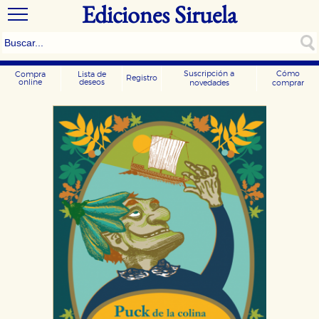
Ediciones Siruela
Suscripción a
Cómo
Compra
Lista de
Registro
online
deseos
novedades
comprar