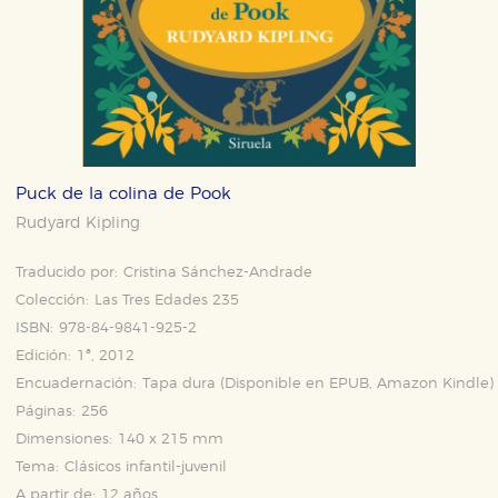
Puck de la colina de Pook
Rudyard Kipling
Traducido por:
Cristina Sánchez-Andrade
Colección:
Las Tres Edades 235
ISBN:
978-84-9841-925-2
Edición:
1ª, 2012
Encuadernación:
Tapa dura (Disponible en
EPUB
,
Amazon Kindle
)
Páginas:
256
Dimensiones:
140 x 215 mm
Tema:
Clásicos infantil-juvenil
A partir de:
12 años