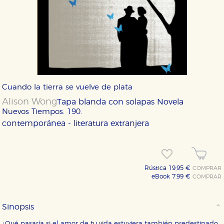
Cuando la tierra se vuelve de plata
Alison Wong
Tapa blanda con solapas
Novela
Nuevos Tiempos. 190.
contemporánea - literatura extranjera
Rústica 19,95 €
COMPRAR
eBook 7,99 €
COMPRAR
Sinopsis
¿Qué pasaría si el amor de tu vida estuviera también predestinado