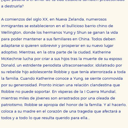
a destruirla?
A comienzos del siglo XX, en Nueva Zelanda, numerosos
inmigrantes se establecieron en el bullicioso barrio chino de
Wellington, donde los hermanos Yung y Shun se ganan la vida
CONFIGURACIÓN DE COOKIES
para poder mantener a sus familiares en China. Todos deben
adaptarse si quieren sobrevivir y prosperar en su nuevo lugar
HABILITAR TODO
RECHAZAR TODO
adoptivo. Mientras, en la otra parte de la ciudad, Katherine
McKechnie lucha por criar a sus hijos tras la muerte de su esposo
Donald, un estridente periodista ultraconservador, idolatrado por
Cookies necesarias
su rebelde hijo adolescente Robbie y que tenía aterrorizada a toda
Estas cookies son necesarias para que nuestro sitio
la familia. Cuando Katherine conoce a Yung, se siente conmovida
web funcione y no es posible deshabilitarlas desde
nuestro sistema. Es posible hacerlo desde el
por su generosidad. Pronto inician una relación clandestina que
navegador, pero en ese caso es posible que algunas
Robbie no puede soportar. En vísperas de la I Guerra Mundial,
áreas de nuestra web dejen de funcionar
correctamente.
mientras miles de jóvenes son arrastrados por una oleada de
Cookies de rendimiento y analíticas
patriotismo, Robbie se apropia del honor de la familia. Y al hacerlo,
Estas cookies se utilizan para mejorar su experiencia
coloca a su madre en el corazón de una tragedia que afectará a
de navegación y optimizar el funcionamiento de
todos y a todo lo que resulta querido para ella...
nuestro sitio web. Almacenan configuraciones de
servicios para que no tenga que reconfigurarlos cada