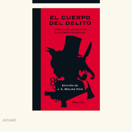
AVÍSAME
Deseo recibir información cuando se produzcan novedades