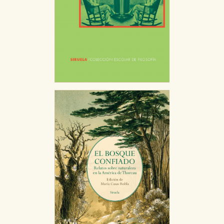
navegador, pero en ese caso es posible que algunas
áreas de nuestra web dejen de funcionar
correctamente.
Cookies de rendimiento y analíticas
Estas cookies se utilizan para mejorar su experiencia
de navegación y optimizar el funcionamiento de
nuestro sitio web. Almacenan configuraciones de
servicios para que no tenga que reconfigurarlos cada
vez que nos visita. La información es agregada y, por lo
tanto, es anónima.
Cookies de publicidad y redes sociales
Estas cookies son gestionadas por nuestros socios
publicitarios y se utilizan para mostrar publicidad
relevante para sus intereses en otros sitios. No
almacenan directamente información personal sino
que se basan en la identificación única de su
navegador y dispositivo de internet.
GUARDAR CONFIGURACIÓN
Puede consultar nuestra
política de cookies