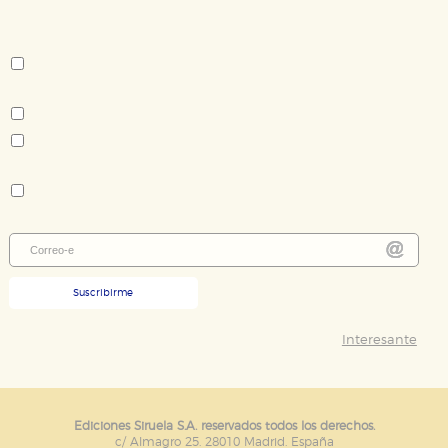
editoriales sobre:
Autor:
Mark Twain
Tema:
Clásicos infantil-juvenil
Clásicos infantil-juvenil
Colección:
Tiempo de Clásicos
Suscribirme
Interesante
Ediciones Siruela S.A. reservados todos los derechos.
c/ Almagro 25. 28010 Madrid. España