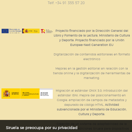
Telf. +34 91 355 57 20
Proyecto financiado por la Dirección General del
Libro y Fomento de la Lectura, Ministerio de Cultura
y Deporte. Proyecto financiado por la Unión
Europea-Next Generation EU
Digitalización de contenidos editoriales en formato
electrónico
Mejoras en la gestión editorial en relación con la
tienda online y la digitalización de herramientas de
marketing.
Migración al estándar ONIX 3.0; introducción del
estándar ISNI; mejora del posicionamiento en
Google; ampliación de campos de metadatos y
depurado de código HTML.
Actividad
subvencionada por el Ministerio de Educación,
Cultura y Deporte.
Creación de un sistema de adaptabilidad de la
Siruela se preocupa por su privacidad
página web de ediciones Siruela para dispositivos