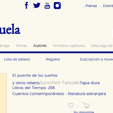
Prensa
Distr
uela
álogo
Temas
Autores
Primeros capítulos
Descarga de
Lista de deseos
Registro
Suscripción a nov
El puente de los sueños
Junichirô Tanizaki
y otros relatos
Tapa dura
Libros del Tiempo. 288.
Cuentos contemporáneos - literatura extranjera
No disponible