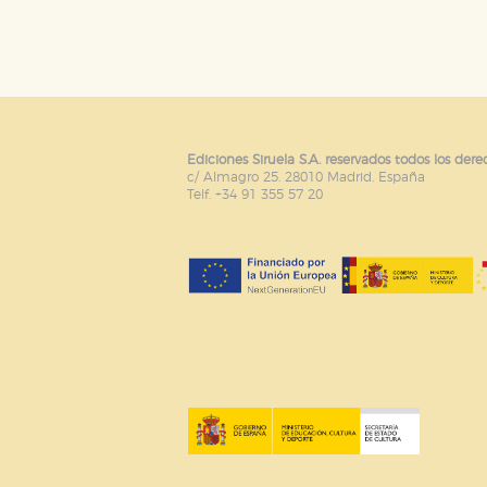
Ediciones Siruela S.A. reservados todos los dere
c/ Almagro 25. 28010 Madrid. España
Telf. +34 91 355 57 20