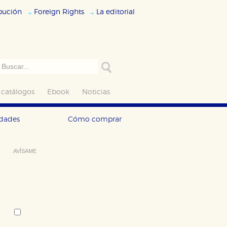
ibución
Foreign Rights
La editorial
 catálogos
Ebook
Noticias
edades
Cómo comprar
AVÍSAME
Deseo recibir información cuando se
produzcan novedades editoriales
sobre:
Autor:
Junichirô Tanizaki
Tema: