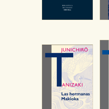
CONFIGURACIÓN DE CO
Cookies necesarias
Estas cookies son necesarias pa
hacerlo desde el navegador, p
Cookies de rendimiento y analí
Estas cookies se utilizan para
configuraciones de servicios p
tanto, es anónima.
Cookies de publicidad y redes 
Estas cookies son gestionadas p
otros sitios. No almacenan dir
dispositivo de internet.