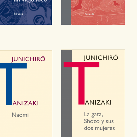
OKIES
HABILITAR T
ra que nuestro sitio web funcione y no es posible deshabilitarlas 
ero en ese caso es posible que algunas áreas de nuestra web deje
ticas
 mejorar su experiencia de navegación y optimizar el funcionamie
ara que no tenga que reconfigurarlos cada vez que nos visita. La i
sociales
or nuestros socios publicitarios y se utilizan para mostrar publici
ectamente información personal sino que se basan en la identific