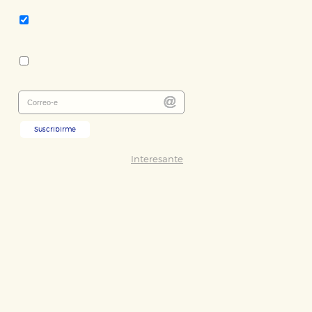
Cuentos contemporáneos -
literatura extranjera
Colección:
Libros del Tiempo
Suscribirme
Interesante