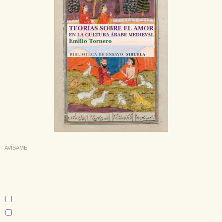
navegador y dispositivo de internet.
GUARDAR CONFIGURACIÓN
Puede consultar nuestra
política de cookies
AVÍSAME
Deseo recibir información cuando se produzcan novedades
editoriales sobre:
Autor:
Emilio Tornero Poveda
Ibn Hazm de Córdoba