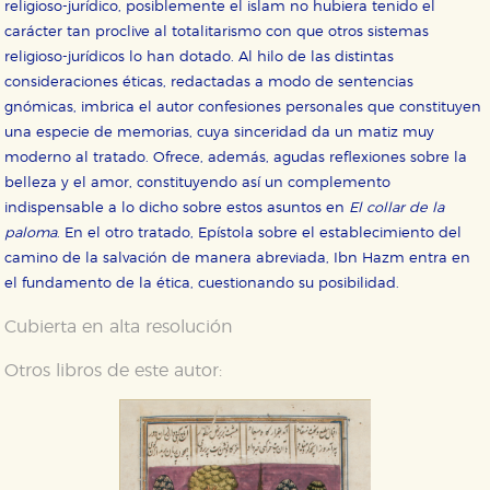
religioso-jurídico, posiblemente el islam no hubiera tenido el
HABILITAR TODO
RECHAZAR TODO
carácter tan proclive al totalitarismo con que otros sistemas
religioso-jurídicos lo han dotado. Al hilo de las distintas
consideraciones éticas, redactadas a modo de sentencias
gnómicas, imbrica el autor confesiones personales que constituyen
Cookies necesarias
una especie de memorias, cuya sinceridad da un matiz muy
Estas cookies son necesarias para que nuestro sitio
web funcione y no es posible deshabilitarlas desde
moderno al tratado. Ofrece, además, agudas reflexiones sobre la
nuestro sistema. Es posible hacerlo desde el
belleza y el amor, constituyendo así un complemento
navegador, pero en ese caso es posible que algunas
áreas de nuestra web dejen de funcionar
indispensable a lo dicho sobre estos asuntos en
El collar de la
correctamente.
paloma
. En el otro tratado, Epístola sobre el establecimiento del
Cookies de rendimiento y analíticas
camino de la salvación de manera abreviada, Ibn Hazm entra en
Estas cookies se utilizan para mejorar su experiencia
el fundamento de la ética, cuestionando su posibilidad.
de navegación y optimizar el funcionamiento de
nuestro sitio web. Almacenan configuraciones de
servicios para que no tenga que reconfigurarlos cada
Cubierta en alta resolución
vez que nos visita. La información es agregada y, por lo
tanto, es anónima.
Otros libros de este autor:
Cookies de publicidad y redes sociales
Estas cookies son gestionadas por nuestros socios
publicitarios y se utilizan para mostrar publicidad
relevante para sus intereses en otros sitios. No
almacenan directamente información personal sino
que se basan en la identificación única de su