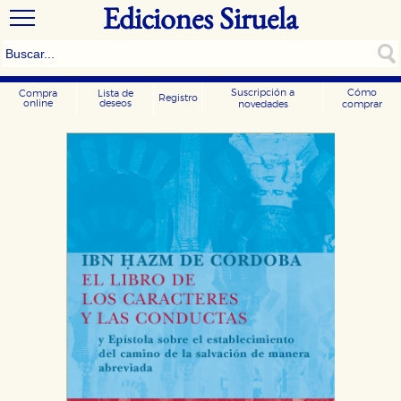
Ediciones Siruela
Suscripción a
Cómo
Compra
Lista de
Registro
online
deseos
novedades
comprar