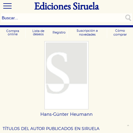
Ediciones Siruela
Suscripción a
Cómo
Compra
Lista de
Registro
online
deseos
novedades
comprar
CONFIGURACIÓN DE COOKIES
Hans-Günter Heumann
HABILITAR TODO
RECHAZAR TODO
TÍTULOS DEL AUTOR PUBLICADOS EN SIRUELA