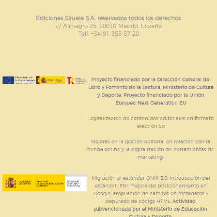
Estas cookies son gestionadas por nuestros socios
publicitarios y se utilizan para mostrar publicidad
Ediciones Siruela S.A. reservados todos los derechos.
relevante para sus intereses en otros sitios. No
c/ Almagro 25. 28010 Madrid. España
almacenan directamente información personal sino
Telf. +34 91 355 57 20
que se basan en la identificación única de su
navegador y dispositivo de internet.
GUARDAR CONFIGURACIÓN
Proyecto financiado por la Dirección General del
Libro y Fomento de la Lectura, Ministerio de Cultura
y Deporte. Proyecto financiado por la Unión
Europea-Next Generation EU
Puede consultar nuestra
política de cookies
Digitalización de contenidos editoriales en formato
electrónico
Mejoras en la gestión editorial en relación con la
tienda online y la digitalización de herramientas de
marketing.
Migración al estándar ONIX 3.0; introducción del
estándar ISNI; mejora del posicionamiento en
Google; ampliación de campos de metadatos y
depurado de código HTML.
Actividad
subvencionada por el Ministerio de Educación,