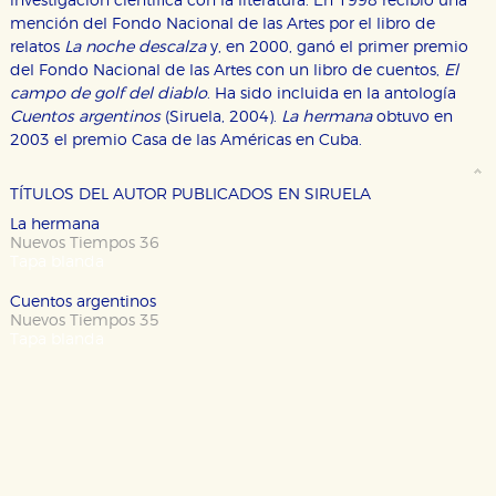
investigación científica con la literatura. En 1998 recibió una
mención del Fondo Nacional de las Artes por el libro de
relatos
La noche descalza
y, en 2000, ganó el primer premio
del Fondo Nacional de las Artes con un libro de cuentos,
El
CONFIGURACIÓN DE COOKIES
campo de golf del diablo
. Ha sido incluida en la antología
Cuentos argentinos
(Siruela, 2004).
La hermana
obtuvo en
HABILITAR TODO
RECHAZAR TODO
2003 el premio Casa de las Américas en Cuba.
TÍTULOS DEL AUTOR PUBLICADOS EN SIRUELA
Cookies necesarias
La hermana
Estas cookies son necesarias para que nuestro sitio
Nuevos Tiempos 36
web funcione y no es posible deshabilitarlas desde
Tapa blanda
nuestro sistema. Es posible hacerlo desde el
navegador, pero en ese caso es posible que algunas
Cuentos argentinos
áreas de nuestra web dejen de funcionar
correctamente.
Nuevos Tiempos 35
Tapa blanda
Cookies de rendimiento y analíticas
Estas cookies se utilizan para mejorar su experiencia
de navegación y optimizar el funcionamiento de
nuestro sitio web. Almacenan configuraciones de
servicios para que no tenga que reconfigurarlos cada
vez que nos visita. La información es agregada y, por lo
tanto, es anónima.
Cookies de publicidad y redes sociales