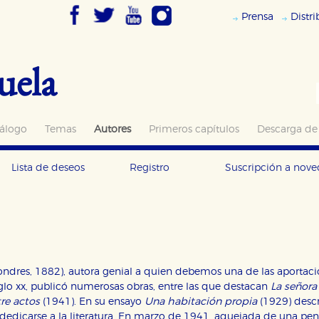
Prensa
Distr
uela
álogo
Temas
Autores
Primeros capítulos
Descarga de
Lista de deseos
Registro
Suscripción a nov
Londres, 1882), autora genial a quien debemos una de las aportacio
iglo xx, publicó numerosas obras, entre las que destacan
La señora
re actos
(1941). En su ensayo
Una habitación propia
(1929) desc
 dedicarse a la literatura. En marzo de 1941, aquejada de una p