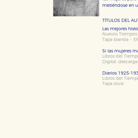
metiéndose en un 
TÍTULOS DEL A
Las mejores histo
CONFIGURACIÓN DE CO
Nuevos Tiempos
-
Tapa blanda
E
Si las mujeres 
Libros del Tiem
Cookies necesarias
Digital: descarga
Estas cookies son necesarias pa
hacerlo desde el navegador, p
Diarios 1925-19
Libros del Tiem
Cookies de rendimiento y analí
Tapa dura
Estas cookies se utilizan para
configuraciones de servicios p
tanto, es anónima.
Cookies de publicidad y redes 
Estas cookies son gestionadas p
otros sitios. No almacenan dir
dispositivo de internet.