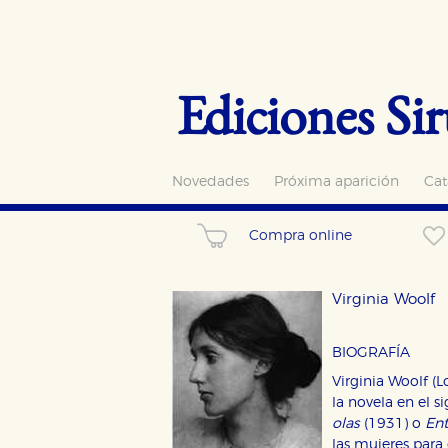
Ediciones Sir
Novedades
Próxima aparición
Cat
Compra online
Virginia Woolf
BIOGRAFÍA
Virginia Woolf (
la novela en el s
olas
(1931) o
Ent
las mujeres para