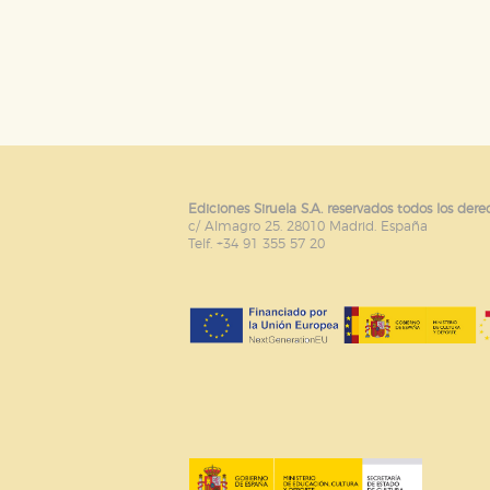
GUARDAR CONFIGURA
Puede consultar nuestra
política d
Ediciones Siruela S.A. reservados todos los dere
c/ Almagro 25. 28010 Madrid. España
Telf. +34 91 355 57 20