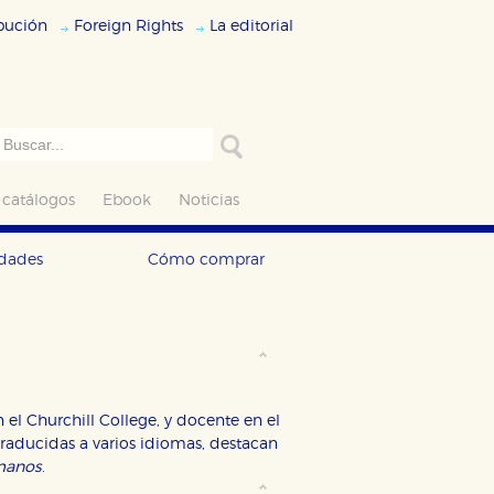
ibución
Foreign Rights
La editorial
 catálogos
Ebook
Noticias
edades
Cómo comprar
n el Churchill College, y docente en el
raducidas a varios idiomas, destacan
manos
.