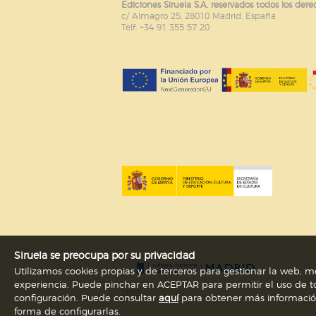
Ediciones Siruela S.A. reservados todos los dere
c/ Almagro 25. 28010 Madrid. España
Puede consultar nuestra
política d
Telf. +34 91 355 57 20
Siruela se preocupa por su privacidad
Utilizamos cookies propias y de terceros para gestionar la web, me
experiencia. Puede pinchar en ACEPTAR para permitir el uso de to
Legal
configuración. Puede consultar
aquí
para obtener más información s
forma de configurarlas.