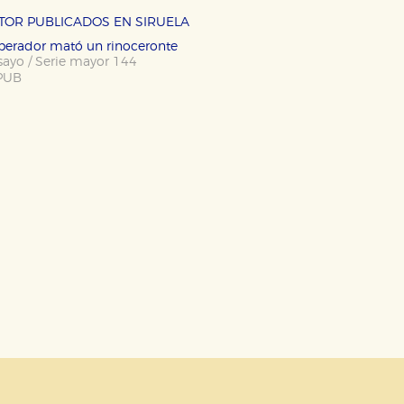
OKIES
HABILITAR T
UTOR PUBLICADOS EN SIRUELA
mperador mató un rinoceronte
sayo / Serie mayor 144
PUB
ra que nuestro sitio web funcione y no es posible deshabilitarlas 
ero en ese caso es posible que algunas áreas de nuestra web deje
ticas
 mejorar su experiencia de navegación y optimizar el funcionamie
ara que no tenga que reconfigurarlos cada vez que nos visita. La i
sociales
or nuestros socios publicitarios y se utilizan para mostrar publici
ectamente información personal sino que se basan en la identific
CIÓN