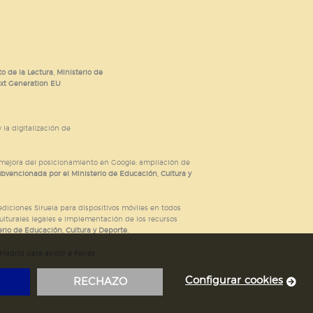
o de la Lectura, Ministerio de
ext Generation EU
 la digitalización de
; mejora del posicionamiento en Google; ampliación de
ubvencionada por el Ministerio de Educación, Cultura y
iciones Siruela para dispositivos móviles en todos
ulturales legales e implementación de los recursos
rio de Educación, Cultura y Deporte.
adrid para asistir a Ferias
Configurar cookies
RECHAZO