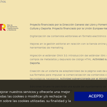
chos.
e cookies
Proyecto financiado por la Dirección General del Libro y Foment
Cultura y Deporte. Proyecto financiado por la Unión Europea-N
Digitalización de contenidos editoriales en formato electrónico
Mejoras en la gestión editorial en relación con la tienda online y
herramientas de marketing.
Migración al estándar ONIX 3.0; introducción del estándar ISNI
campos de metadatos y depurado de código HTML.
Actividad s
Deporte.
Creación de un sistema de adaptabilidad de la página web de ed
sus formatos para impulsar la comercialización de contenidos c
tecnológicos necesarios.
Actividad subvencionada por el Ministe
Ediciones Siruela ha percibido una ayuda del Ayuntamiento de M
Internacionales del sector del libro.
jorar nuestros servicios y ofrecerle una mejor
ACEPTO
das las cookies o modificar y/o rechazar la
obre las cookies utilizadas, su finalidad y la