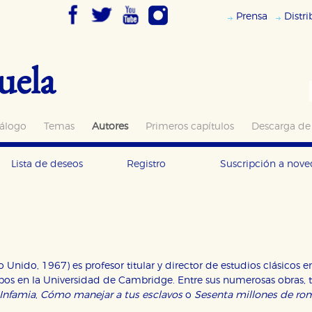
Prensa
Distr
uela
álogo
Temas
Autores
Primeros capítulos
Descarga de
Lista de deseos
Registro
Suscripción a nov
o Unido, 1967) es profesor titular y director de estudios clásicos e
os en la Universidad de Cambridge. Entre sus numerosas obras, t
Infamia
,
Cómo manejar a tus esclavos
o
Sesenta millones de ro