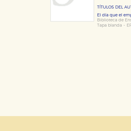
CONFIGURACIÓN DE CO
TÍTULOS DEL A
El día que el e
Biblioteca de En
-
Tapa blanda
E
Cookies necesarias
Estas cookies son necesarias pa
hacerlo desde el navegador, p
Cookies de rendimiento y analí
Estas cookies se utilizan para
configuraciones de servicios p
tanto, es anónima.
Cookies de publicidad y redes 
Estas cookies son gestionadas p
otros sitios. No almacenan dir
dispositivo de internet.
GUARDAR CONFIGURA