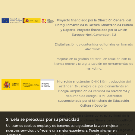
almacenan directamente información personal sino
que se basan en la identificación única de su
navegador y dispositivo de internet.
Proyecto financiado por la Dirección General del
Libro y Fomento de la Lectura, Ministerio de Cultura
GUARDAR CONFIGURACIÓN
y Deporte. Proyecto financiado por la Unión
Europea-Next Generation EU
Digitalización de contenidos editoriales en formato
electrónico
Puede consultar nuestra
política de cookies
Mejoras en la gestión editorial en relación con la
tienda online y la digitalización de herramientas de
marketing.
Migración al estándar ONIX 3.0; introducción del
estándar ISNI; mejora del posicionamiento en
Google; ampliación de campos de metadatos y
depurado de código HTML.
Actividad
subvencionada por el Ministerio de Educación,
Cultura y Deporte.
Creación de un sistema de adaptabilidad de la
Siruela se preocupa por su privacidad
página web de ediciones Siruela para dispositivos
móviles en todos sus formatos para impulsar la
Utilizamos cookies propias y de terceros para gestionar la web, mejorar
comercialización de contenidos culturales legales e
nuestros servicios y ofrecerle una mejor experiencia. Puede pinchar en