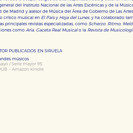
general del Instituto Nacional de las Artes Escénicas y de la Músic
 de Madrid y asesor de Música del Área de Gobierno de Las Arte
o crítico musical en
El País
y
Hoja del Lunes
, y ha colaborado t
s principales revistas especializadas, como
Scherzo
,
Ritmo
,
Mel
OKIES
HABILITAR T
aciones como
Aria
,
Gaceta Real Musical
o la
Revista de Musicologí
UTOR PUBLICADOS EN SIRUELA
ra que nuestro sitio web funcione y no es posible deshabilitarlas 
randes músicos
ero en ese caso es posible que algunas áreas de nuestra web deje
sayo / Serie mayor 95
-
PUB
Amazon Kindle
ticas
 mejorar su experiencia de navegación y optimizar el funcionamie
ara que no tenga que reconfigurarlos cada vez que nos visita. La i
sociales
or nuestros socios publicitarios y se utilizan para mostrar publici
ectamente información personal sino que se basan en la identific