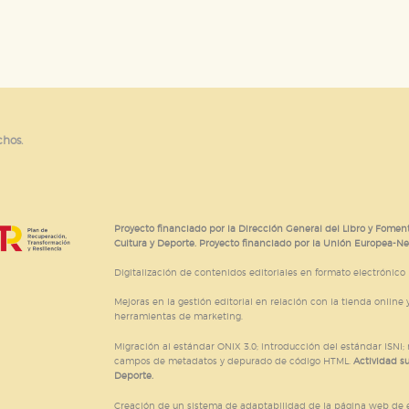
CIÓN
e cookies
chos.
Proyecto financiado por la Dirección General del Libro y Foment
Cultura y Deporte. Proyecto financiado por la Unión Europea-N
Digitalización de contenidos editoriales en formato electrónico
Mejoras en la gestión editorial en relación con la tienda online y
herramientas de marketing.
Migración al estándar ONIX 3.0; introducción del estándar ISNI
campos de metadatos y depurado de código HTML.
Actividad s
Deporte.
Creación de un sistema de adaptabilidad de la página web de ed