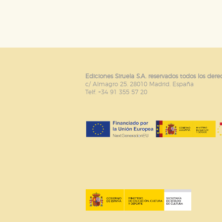
GUARDAR CONFIGURA
Puede consultar nuestra
política d
Ediciones Siruela S.A. reservados todos los dere
c/ Almagro 25. 28010 Madrid. España
Telf. +34 91 355 57 20