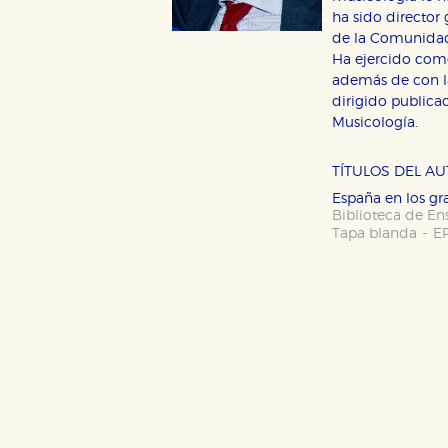
ha sido director 
de la Comunidad
Ha ejercido com
además de con la
CONFIGURACIÓN DE CO
dirigido public
Musicología.
TÍTULOS DEL A
Cookies necesarias
Estas cookies son necesarias pa
España en los g
hacerlo desde el navegador, p
Biblioteca de En
-
Tapa blanda
E
Cookies de rendimiento y analí
Estas cookies se utilizan para
configuraciones de servicios p
tanto, es anónima.
Cookies de publicidad y redes 
Estas cookies son gestionadas p
otros sitios. No almacenan dir
dispositivo de internet.