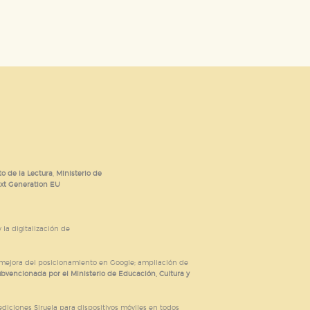
o de la Lectura, Ministerio de
ext Generation EU
 la digitalización de
; mejora del posicionamiento en Google; ampliación de
ubvencionada por el Ministerio de Educación, Cultura y
iciones Siruela para dispositivos móviles en todos