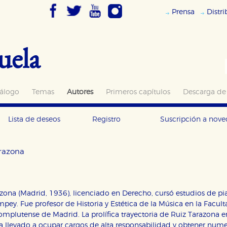
Prensa
Distr
uela
álogo
Temas
Autores
Primeros capítulos
Descarga de
Lista de deseos
Registro
Suscripción a nov
razona
zona (Madrid, 1936), licenciado en Derecho, cursó estudios de p
pey. Fue profesor de Historia y Estética de la Música en la Facul
omplutense de Madrid. La prolífica trayectoria de Ruiz Tarazona e
a llevado a ocupar cargos de alta responsabilidad y obtener nume