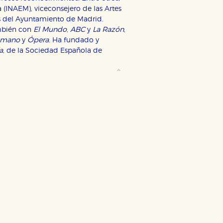
a (INAEM), viceconsejero de las Artes
s del Ayuntamiento de Madrid.
ambién con
El Mundo
,
ABC
y
La Razón
,
ómano
y
Ópera
. Ha fundado y
ODO
RECHAZAR TODO
a
, de la Sociedad Española de
desde nuestro sistema. Es posible
n de funcionar correctamente.
nto de nuestro sitio web. Almacenan
nformación es agregada y, por lo
dad relevante para sus intereses en
ación única de su navegador y