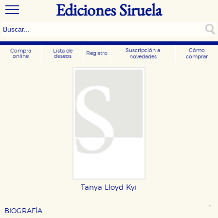
Ediciones Siruela
Suscripción a
Cómo
Compra
Lista de
Registro
online
deseos
novedades
comprar
Tanya Lloyd Kyi
BIOGRAFÍA