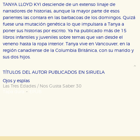
TANYA LLOYD KYI desciende de un extenso linaje de
narradores de historias, aunque la mayor parte de esos
parientes las contara en las barbacoas de los domingos. Quizá
CONFIGURACIÓN DE COOKIES
fuese una mutación genética lo que impulsara a Tanya a
poner sus historias por escrito. Ya ha publicado más de 15
HABILITAR TODO
RECHAZAR TODO
libros infantiles y juveniles sobre temas que van desde el
veneno hasta la ropa interior. Tanya vive en Vancouver, en la
región canadiense de la Columbia Británica, con su marido y
sus dos hijos.
Cookies necesarias
Estas cookies son necesarias para que nuestro sitio
web funcione y no es posible deshabilitarlas desde
TÍTULOS DEL AUTOR PUBLICADOS EN SIRUELA
nuestro sistema. Es posible hacerlo desde el
navegador, pero en ese caso es posible que algunas
Ojos y espías
áreas de nuestra web dejen de funcionar
Las Tres Edades / Nos Gusta Saber 30
correctamente.
-
Tapa dura
EPUB
Cookies de rendimiento y analíticas
Estas cookies se utilizan para mejorar su experiencia
de navegación y optimizar el funcionamiento de
nuestro sitio web. Almacenan configuraciones de
servicios para que no tenga que reconfigurarlos cada
vez que nos visita. La información es agregada y, por lo
tanto, es anónima.
Cookies de publicidad y redes sociales