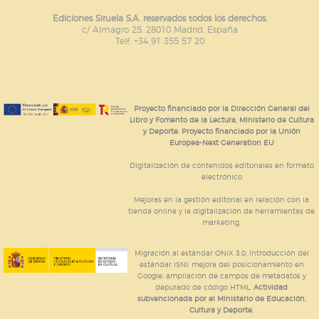
Estas cookies son gestionadas por nuestros socios
publicitarios y se utilizan para mostrar publicidad
Ediciones Siruela S.A. reservados todos los derechos.
relevante para sus intereses en otros sitios. No
c/ Almagro 25. 28010 Madrid. España
almacenan directamente información personal sino
Telf. +34 91 355 57 20
que se basan en la identificación única de su
navegador y dispositivo de internet.
GUARDAR CONFIGURACIÓN
Proyecto financiado por la Dirección General del
Libro y Fomento de la Lectura, Ministerio de Cultura
y Deporte. Proyecto financiado por la Unión
Europea-Next Generation EU
Puede consultar nuestra
política de cookies
Digitalización de contenidos editoriales en formato
electrónico
Mejoras en la gestión editorial en relación con la
tienda online y la digitalización de herramientas de
marketing.
Migración al estándar ONIX 3.0; introducción del
estándar ISNI; mejora del posicionamiento en
Google; ampliación de campos de metadatos y
depurado de código HTML.
Actividad
subvencionada por el Ministerio de Educación,
Cultura y Deporte.