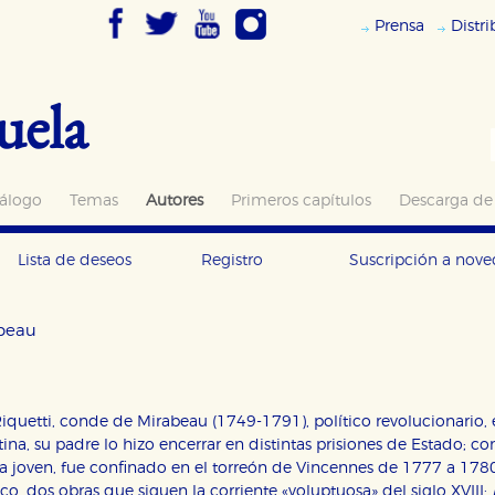
Prensa
Distr
uela
álogo
Temas
Autores
Primeros capítulos
Descarga de
Lista de deseos
Registro
Suscripción a nov
beau
quetti, conde de Mirabeau (1749-1791), político revolucionario, e
tina, su padre lo hizo encerrar en distintas prisiones de Estado; 
 joven, fue confinado en el torreón de Vincennes de 1777 a 1780
ico, dos obras que siguen la corriente «voluptuosa» del siglo XVIII: