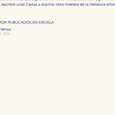
, escribió unas
Cartas a Sophie
, obra maestra de la literatura eró
OKIES
HABILITAR T
UTOR PUBLICADOS EN SIRUELA
 Venus
po 326
ra que nuestro sitio web funcione y no es posible deshabilitarlas 
ero en ese caso es posible que algunas áreas de nuestra web deje
ticas
 mejorar su experiencia de navegación y optimizar el funcionamie
ara que no tenga que reconfigurarlos cada vez que nos visita. La i
sociales
or nuestros socios publicitarios y se utilizan para mostrar publici
ectamente información personal sino que se basan en la identific
CIÓN