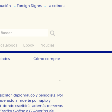
ibución
Foreign Rights
La editorial
 catálogos
Ebook
Noticias
edades
Cómo comprar
scritor, diplomático y periodista. Por
condenado a muerte por rapto y
, donde escribiría, además de textos
Erotika Biblion
y
El libertino de