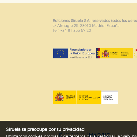
Puede consultar nuestra
política d
Ediciones Siruela S.A. reservados todos los dere
c/ Almagro 25. 28010 Madrid. España
Telf. +34 91 355 57 20
Siruela se preocupa por su privacidad
Utilizamos cookies propias y de terceros para gestionar la web, me