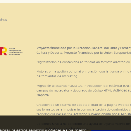
e cookies
chos.
Proyecto financiado por la Dirección General del Libro y Foment
Cultura y Deporte. Proyecto financiado por la Unión Europea-N
Digitalización de contenidos editoriales en formato electrónico
Mejoras en la gestión editorial en relación con la tienda online y
herramientas de marketing.
Migración al estándar ONIX 3.0; introducción del estándar ISNI
campos de metadatos y depurado de código HTML.
Actividad s
Deporte.
Creación de un sistema de adaptabilidad de la página web de ed
sus formatos para impulsar la comercialización de contenidos c
tecnológicos necesarios.
Actividad subvencionada por el Ministe
Ediciones Siruela ha percibido una ayuda del Ayuntamiento de M
Internacionales del sector del libro.
jorar nuestros servicios y ofrecerle una mejor