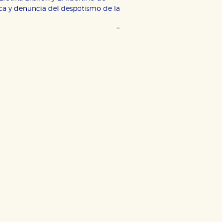
tica y denuncia del despotismo de la
ODO
RECHAZAR TODO
desde nuestro sistema. Es posible
n de funcionar correctamente.
nto de nuestro sitio web. Almacenan
nformación es agregada y, por lo
dad relevante para sus intereses en
ación única de su navegador y