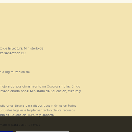
o de la Lectura, Ministerio de
ext Generation EU
 la digitalización de
; mejora del posicionamiento en Google; ampliación de
ubvencionada por el Ministerio de Educación, Cultura y
iciones Siruela para dispositivos móviles en todos
ulturales legales e implementación de los recursos
rio de Educación, Cultura y Deporte.
adrid para asistir a Ferias