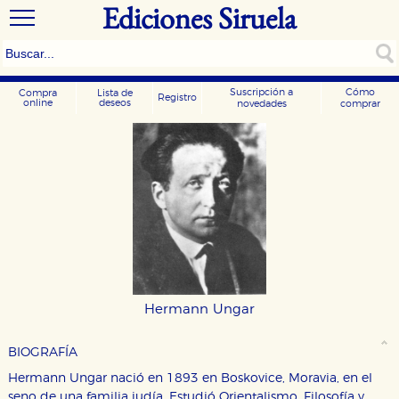
Ediciones Siruela
Suscripción a
Cómo
Compra
Lista de
Registro
online
deseos
novedades
comprar
Hermann Ungar
BIOGRAFÍA
Hermann Ungar nació en 1893 en Boskovice, Moravia, en el
seno de una familia judía. Estudió Orientalismo, Filosofía y