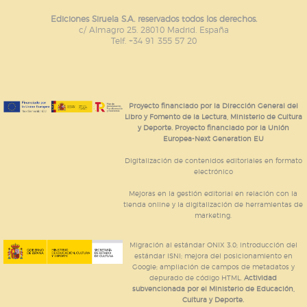
Estas cookies son gestionadas por nuestros socios
publicitarios y se utilizan para mostrar publicidad
Ediciones Siruela S.A. reservados todos los derechos.
relevante para sus intereses en otros sitios. No
c/ Almagro 25. 28010 Madrid. España
almacenan directamente información personal sino
Telf. +34 91 355 57 20
que se basan en la identificación única de su
navegador y dispositivo de internet.
GUARDAR CONFIGURACIÓN
Proyecto financiado por la Dirección General del
Libro y Fomento de la Lectura, Ministerio de Cultura
y Deporte. Proyecto financiado por la Unión
Europea-Next Generation EU
Puede consultar nuestra
política de cookies
Digitalización de contenidos editoriales en formato
electrónico
Mejoras en la gestión editorial en relación con la
tienda online y la digitalización de herramientas de
marketing.
Migración al estándar ONIX 3.0; introducción del
estándar ISNI; mejora del posicionamiento en
Google; ampliación de campos de metadatos y
depurado de código HTML.
Actividad
subvencionada por el Ministerio de Educación,
Cultura y Deporte.