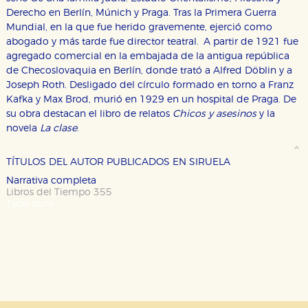
Derecho en Berlín, Múnich y Praga. Tras la Primera Guerra
Mundial, en la que fue herido gravemente, ejerció como
abogado y más tarde fue director teatral. A partir de 1921 fue
CONFIGURACIÓN DE COOKIES
agregado comercial en la embajada de la antigua república
de Checoslovaquia en Berlín, donde trató a Alfred Döblin y a
HABILITAR TODO
RECHAZAR TODO
Joseph Roth. Desligado del círculo formado en torno a Franz
Kafka y Max Brod, murió en 1929 en un hospital de Praga. De
su obra destacan el libro de relatos
Chicos y asesinos
y la
novela
La clase
.
Cookies necesarias
Estas cookies son necesarias para que nuestro sitio
web funcione y no es posible deshabilitarlas desde
TÍTULOS DEL AUTOR PUBLICADOS EN SIRUELA
nuestro sistema. Es posible hacerlo desde el
navegador, pero en ese caso es posible que algunas
Narrativa completa
áreas de nuestra web dejen de funcionar
Libros del Tiempo 355
correctamente.
Tapa dura
Cookies de rendimiento y analíticas
Estas cookies se utilizan para mejorar su experiencia
de navegación y optimizar el funcionamiento de
nuestro sitio web. Almacenan configuraciones de
servicios para que no tenga que reconfigurarlos cada
vez que nos visita. La información es agregada y, por lo
tanto, es anónima.
Cookies de publicidad y redes sociales