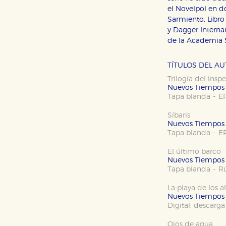
el Novelpol en d
Sarmiento, Libro 
y Dagger Interna
de la Academia 
TÍTULOS DEL A
Trilogía del insp
Nuevos Tiempos
CONFIGURACIÓN DE CO
-
Tapa blanda
E
Síbaris
Nuevos Tiempos
-
Tapa blanda
E
Cookies necesarias
Estas cookies son necesarias pa
El último barco
hacerlo desde el navegador, p
Nuevos Tiempos
-
Tapa blanda
Rú
Cookies de rendimiento y analí
Estas cookies se utilizan para
La playa de los 
configuraciones de servicios p
Nuevos Tiempos
tanto, es anónima.
Digital: descarga
Cookies de publicidad y redes 
Ojos de agua