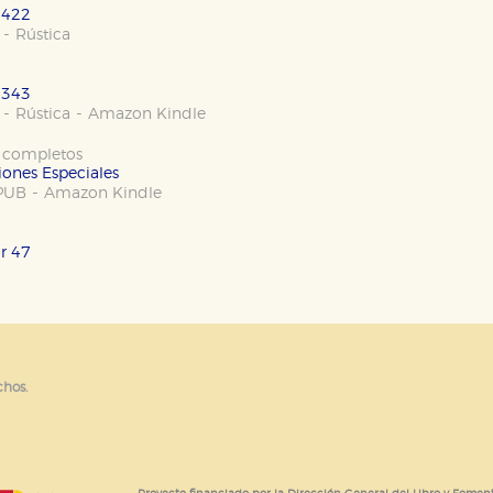
or nuestros socios publicitarios y se utilizan para mostrar publici
 422
ectamente información personal sino que se basan en la identific
-
Rústica
 343
-
-
Rústica
Amazon Kindle
CIÓN
 completos
iones Especiales
-
PUB
Amazon Kindle
e cookies
r 47
chos.