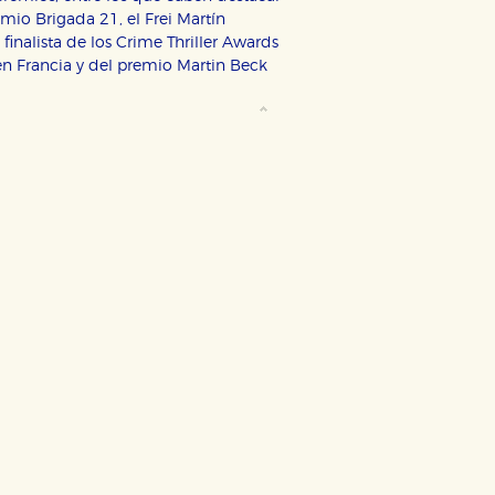
mio Brigada 21, el Frei Martín
finalista de los Crime Thriller Awards
en Francia y del premio Martin Beck
ODO
RECHAZAR TODO
desde nuestro sistema. Es posible
n de funcionar correctamente.
nto de nuestro sitio web. Almacenan
nformación es agregada y, por lo