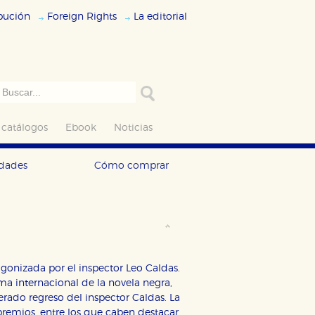
ibución
Foreign Rights
La editorial
 catálogos
Ebook
Noticias
edades
Cómo comprar
tagonizada por el inspector Leo Caldas.
ma internacional de la novela negra,
perado regreso del inspector Caldas. La
remios, entre los que caben destacar