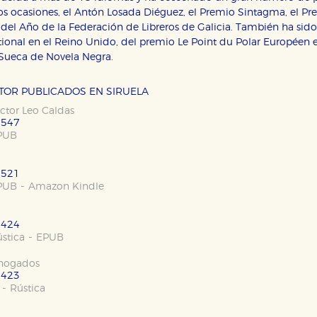
os ocasiones, el Antón Losada Diéguez, el Premio Sintagma, el Pre
del Año de la Federación de Libreros de Galicia. También ha sido 
tional en el Reino Unido, del premio Le Point du Polar Européen 
Sueca de Novela Negra.
UTOR PUBLICADOS EN SIRUELA
ector Leo Caldas
 547
OKIES
HABILITAR T
PUB
 521
-
PUB
Amazon Kindle
ra que nuestro sitio web funcione y no es posible deshabilitarlas 
ero en ese caso es posible que algunas áreas de nuestra web deje
 424
-
stica
EPUB
ticas
 mejorar su experiencia de navegación y optimizar el funcionamie
ahogados
ara que no tenga que reconfigurarlos cada vez que nos visita. La i
 423
-
Rústica
sociales