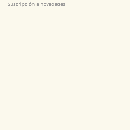
ODO
RECHAZAR TODO
Suscripción a novedades
desde nuestro sistema. Es posible
n de funcionar correctamente.
nto de nuestro sitio web. Almacenan
nformación es agregada y, por lo
dad relevante para sus intereses en
ación única de su navegador y