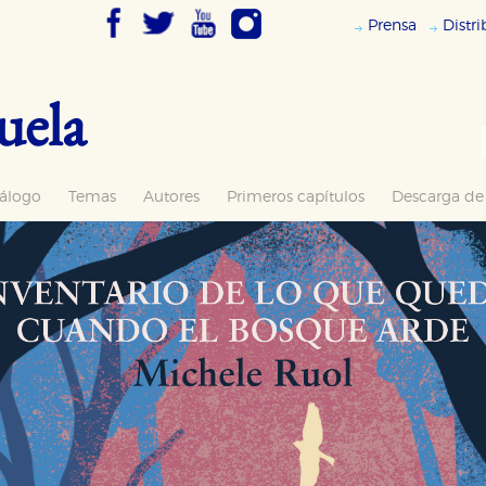
Prensa
Distr
uela
álogo
Temas
Autores
Primeros capítulos
Descarga de