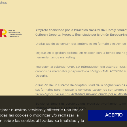
chos.
Proyecto financiado por la Dirección General del Libro y Foment
Cultura y Deporte. Proyecto financiado por la Unión Europea-N
Digitalización de contenidos editoriales en formato electrónico
Mejoras en la gestión editorial en relación con la tienda online y
herramientas de marketing.
Migración al estándar ONIX 3.0; introducción del estándar ISNI
campos de metadatos y depurado de código HTML.
Actividad s
Deporte.
Creación de un sistema de adaptabilidad de la página web de ed
sus formatos para impulsar la comercialización de contenidos c
tecnológicos necesarios.
Actividad subvencionada por el Ministe
Ediciones Siruela ha percibido una ayuda del Ayuntamiento de M
Internacionales del sector del libro.
jorar nuestros servicios y ofrecerle una mejor
ACEPTO
das las cookies o modificar y/o rechazar la
obre las cookies utilizadas, su finalidad y la