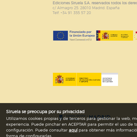
Ediciones Siruela S.A. reservados todos los dere
c/ Almagro 25. 28010 Madrid. España
Telf. +34 91 355 57 20
Siruela se preocupa por su privacidad
Utilizamos cookies propias y de terceros para gestionar la web, me
experiencia. Puede pinchar en ACEPTAR para permitir el uso de to
Legal
configuración. Puede consultar
aquí
para obtener más información s
forma de configurarlas.