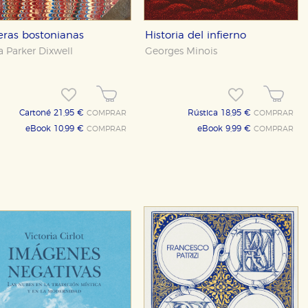
OKIES
HABILITAR T
eras bostonianas
Historia del infierno
 Parker Dixwell
Georges Minois
ra que nuestro sitio web funcione y no es posible deshabilitarlas 
ero en ese caso es posible que algunas áreas de nuestra web deje
Cartoné 21,95 €
Rústica 18,95 €
COMPRAR
COMPRAR
ticas
eBook 10,99 €
eBook 9,99 €
COMPRAR
COMPRAR
 mejorar su experiencia de navegación y optimizar el funcionamie
ara que no tenga que reconfigurarlos cada vez que nos visita. La i
sociales
or nuestros socios publicitarios y se utilizan para mostrar publici
ectamente información personal sino que se basan en la identific
CIÓN