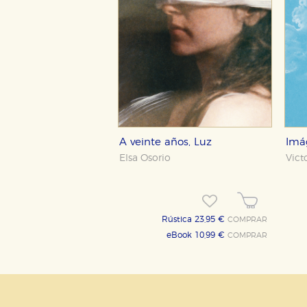
Puede consultar nuestra
política d
A veinte años, Luz
Imá
Elsa Osorio
Victo
Rústica 23,95 €
COMPRAR
eBook 10,99 €
COMPRAR