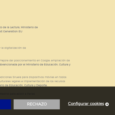
o de la Lectura, Ministerio de
ext Generation EU
 la digitalización de
; mejora del posicionamiento en Google; ampliación de
ubvencionada por el Ministerio de Educación, Cultura y
iciones Siruela para dispositivos móviles en todos
ulturales legales e implementación de los recursos
rio de Educación, Cultura y Deporte.
adrid para asistir a Ferias
Configurar cookies
RECHAZO