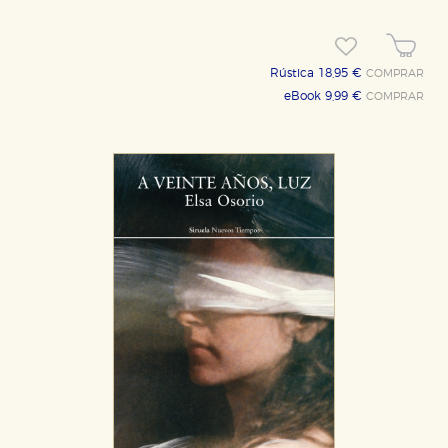
Rústica 18,95 €
COMPRAR
eBook 9,99 €
COMPRAR
CONFIGURACIÓN DE COOKIES
HABILITAR TODO
RECHAZAR TODO
Cookies necesarias
Estas cookies son necesarias para que nuestro sitio
web funcione y no es posible deshabilitarlas desde
nuestro sistema. Es posible hacerlo desde el
navegador, pero en ese caso es posible que algunas
áreas de nuestra web dejen de funcionar