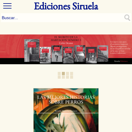
Ediciones Siruela
1
2
3
4
5
6
7
8