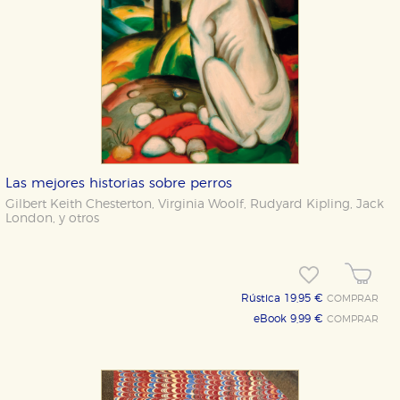
Las mejores historias sobre perros
Gilbert Keith Chesterton
,
Virginia Woolf
,
Rudyard Kipling
,
Jack
London
,
y otros
Rústica 19,95 €
COMPRAR
eBook 9,99 €
COMPRAR