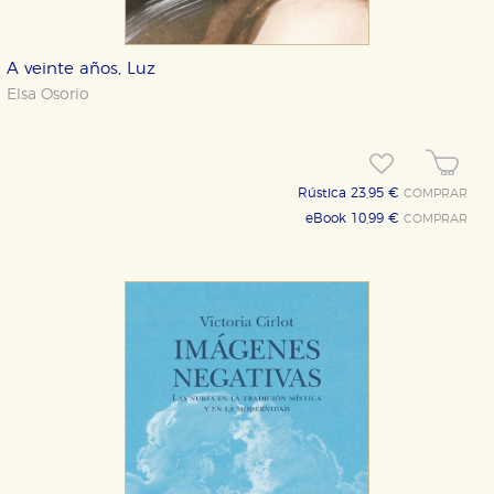
correctamente.
Cookies de rendimiento y analíticas
Estas cookies se utilizan para mejorar su experiencia
A veinte años, Luz
de navegación y optimizar el funcionamiento de
Elsa Osorio
nuestro sitio web. Almacenan configuraciones de
servicios para que no tenga que reconfigurarlos cada
vez que nos visita. La información es agregada y, por lo
tanto, es anónima.
Cookies de publicidad y redes sociales
Rústica 23,95 €
COMPRAR
Estas cookies son gestionadas por nuestros socios
publicitarios y se utilizan para mostrar publicidad
eBook 10,99 €
COMPRAR
relevante para sus intereses en otros sitios. No
almacenan directamente información personal sino
que se basan en la identificación única de su
navegador y dispositivo de internet.
GUARDAR CONFIGURACIÓN
Puede consultar nuestra
política de cookies