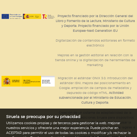
Proyecto financiado por la Dirección General del
Libro y Fomento de la Lectura, Ministerio de Cultura
y Deporte. Proyecto financiado por la Unión
Europea-Next Generation EU
Digitalización de contenidos editoriales en formato
electrónico
Mejoras en la gestión editorial en relación con la
tienda online y la digitalización de herramientas de
marketing.
Migración al estándar ONIX 3.0; introducción del
estándar ISNI; mejora del posicionamiento en
Google; ampliación de campos de metadatos y
depurado de código HTML.
Actividad
subvencionada por el Ministerio de Educación,
Cultura y Deporte.
Creación de un sistema de adaptabilidad de la
Siruela se preocupa por su privacidad
página web de ediciones Siruela para dispositivos
móviles en todos sus formatos para impulsar la
Utilizamos cookies propias y de terceros para gestionar la web, mejorar
comercialización de contenidos culturales legales e
nuestros servicios y ofrecerle una mejor experiencia. Puede pinchar en
implementación de los recursos tecnológicos
ACEPTAR para permitir el uso de todas las cookies o modificar y/o rechazar la