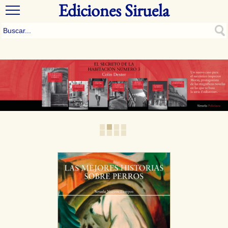
Ediciones Siruela
1
2
3
4
5
6
7
8