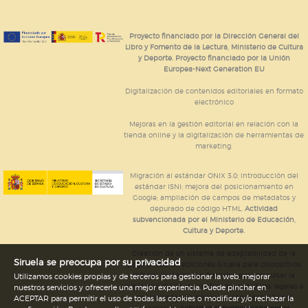
Proyecto financiado por la Dirección General del
Libro y Fomento de la Lectura, Ministerio de Cultura
y Deporte. Proyecto financiado por la Unión
Europea-Next Generation EU
Digitalización de contenidos editoriales en formato
electrónico
Mejoras en la gestión editorial en relación con la
tienda online y la digitalización de herramientas de
marketing.
Migración al estándar ONIX 3.0; introducción del
estándar ISNI; mejora del posicionamiento en
Google; ampliación de campos de metadatos y
depurado de código HTML.
Actividad
subvencionada por el Ministerio de Educación,
Cultura y Deporte.
Creación de un sistema de adaptabilidad de la
Siruela se preocupa por su privacidad
página web de ediciones Siruela para dispositivos
móviles en todos sus formatos para impulsar la
Utilizamos cookies propias y de terceros para gestionar la web, mejorar
comercialización de contenidos culturales legales e
nuestros servicios y ofrecerle una mejor experiencia. Puede pinchar en
implementación de los recursos tecnológicos
ACEPTAR para permitir el uso de todas las cookies o modificar y/o rechazar la