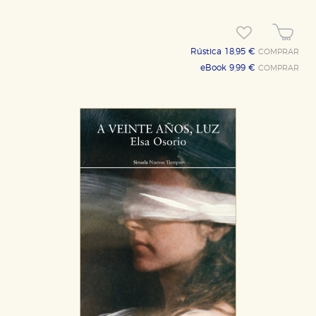
Rústica 18,95 €
COMPRAR
eBook 9,99 €
COMPRAR
CONFIGURACIÓN DE COOKIES
HABILITAR TODO
RECHAZAR TODO
Cookies necesarias
Estas cookies son necesarias para que nuestro sitio
web funcione y no es posible deshabilitarlas desde
nuestro sistema. Es posible hacerlo desde el
navegador, pero en ese caso es posible que algunas
áreas de nuestra web dejen de funcionar