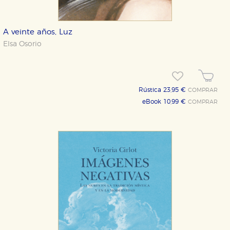
correctamente.
Cookies de rendimiento y analíticas
Estas cookies se utilizan para mejorar su experiencia
A veinte años, Luz
de navegación y optimizar el funcionamiento de
Elsa Osorio
nuestro sitio web. Almacenan configuraciones de
servicios para que no tenga que reconfigurarlos cada
vez que nos visita. La información es agregada y, por lo
tanto, es anónima.
Cookies de publicidad y redes sociales
Rústica 23,95 €
COMPRAR
Estas cookies son gestionadas por nuestros socios
publicitarios y se utilizan para mostrar publicidad
eBook 10,99 €
COMPRAR
relevante para sus intereses en otros sitios. No
almacenan directamente información personal sino
que se basan en la identificación única de su
navegador y dispositivo de internet.
GUARDAR CONFIGURACIÓN
Puede consultar nuestra
política de cookies