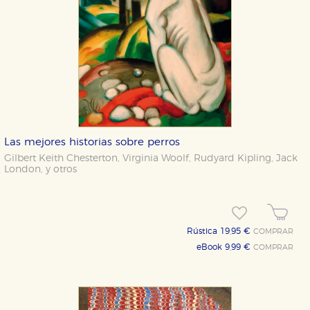
Las mejores historias sobre perros
Gilbert Keith Chesterton
,
Virginia Woolf
,
Rudyard Kipling
,
Jack
London
,
y otros
Rústica 19,95 €
COMPRAR
eBook 9,99 €
COMPRAR