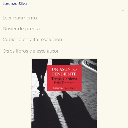
Lorenzo Silva
Leer fragmento
Dosier de prensa
Cubierta en alta resolución
Otros libros de este autor:
CONFIGURACIÓN DE COOKIES
HABILITAR TODO
RECHAZAR TODO
Cookies necesarias