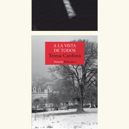
Estas cookies son necesarias para que nuestro sitio
web funcione y no es posible deshabilitarlas desde
nuestro sistema. Es posible hacerlo desde el
navegador, pero en ese caso es posible que algunas
áreas de nuestra web dejen de funcionar
correctamente.
Cookies de rendimiento y analíticas
Estas cookies se utilizan para mejorar su experiencia
de navegación y optimizar el funcionamiento de
nuestro sitio web. Almacenan configuraciones de
servicios para que no tenga que reconfigurarlos cada
vez que nos visita. La información es agregada y, por lo
tanto, es anónima.
Cookies de publicidad y redes sociales
Estas cookies son gestionadas por nuestros socios
publicitarios y se utilizan para mostrar publicidad
relevante para sus intereses en otros sitios. No
almacenan directamente información personal sino
que se basan en la identificación única de su
navegador y dispositivo de internet.
GUARDAR CONFIGURACIÓN