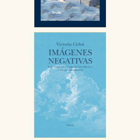
CONFIGURACIÓN DE COOKIES
HABILITAR TODO
RECHAZAR TODO
Cookies necesarias
Estas cookies son necesarias para que nuestro sitio
web funcione y no es posible deshabilitarlas desde
nuestro sistema. Es posible hacerlo desde el
navegador, pero en ese caso es posible que algunas
áreas de nuestra web dejen de funcionar
correctamente.
Cookies de rendimiento y analíticas
Estas cookies se utilizan para mejorar su experiencia
de navegación y optimizar el funcionamiento de
nuestro sitio web. Almacenan configuraciones de
servicios para que no tenga que reconfigurarlos cada