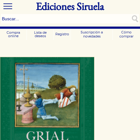
Ediciones Siruela
Suscripción a
Cómo
Compra
Lista de
Registro
online
deseos
novedades
comprar