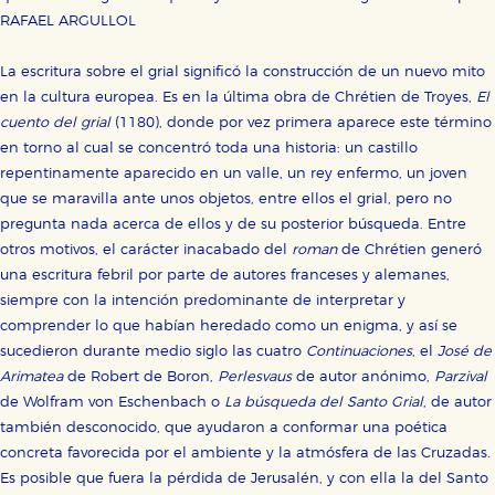
RAFAEL ARGULLOL
La escritura sobre el grial significó la construcción de un nuevo mito
en la cultura europea. Es en la última obra de Chrétien de Troyes,
El
cuento del grial
(1180), donde por vez primera aparece este término
en torno al cual se concentró toda una historia: un castillo
repentinamente aparecido en un valle, un rey enfermo, un joven
que se maravilla ante unos objetos, entre ellos el grial, pero no
pregunta nada acerca de ellos y de su posterior búsqueda. Entre
otros motivos, el carácter inacabado del
roman
de Chrétien generó
una escritura febril por parte de autores franceses y alemanes,
siempre con la intención predominante de interpretar y
comprender lo que habían heredado como un enigma, y así se
sucedieron durante medio siglo las cuatro
Continuaciones
, el
José de
Arimatea
de Robert de Boron,
Perlesvaus
de autor anónimo,
Parzival
de Wolfram von Eschenbach o
La búsqueda del Santo Grial
, de autor
también desconocido, que ayudaron a conformar una poética
concreta favorecida por el ambiente y la atmósfera de las Cruzadas.
Es posible que fuera la pérdida de Jerusalén, y con ella la del Santo