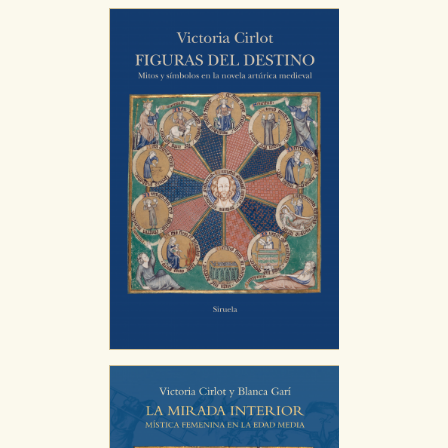
vez que nos visita. La información es agregada y, por lo
tanto, es anónima.
Cookies de publicidad y redes sociales
Estas cookies son gestionadas por nuestros socios
publicitarios y se utilizan para mostrar publicidad
relevante para sus intereses en otros sitios. No
almacenan directamente información personal sino
que se basan en la identificación única de su
navegador y dispositivo de internet.
GUARDAR CONFIGURACIÓN
Puede consultar nuestra
política de cookies