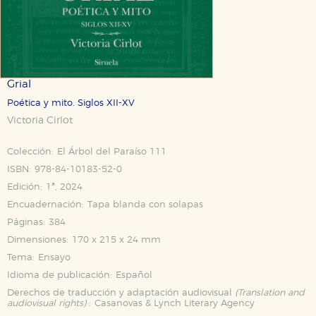
Grial
Poética y mito. Siglos XII-XV
Victoria Cirlot
Colección:
El Árbol del Paraíso 111
ISBN:
978-84-10183-52-0
Edición:
1ª, 2024
Encuadernación:
Tapa blanda con solapas
Páginas:
384
Dimensiones:
170 x 215 x 24 mm
Tema:
Ensayo
Idioma de publicación:
Español
Derechos de traducción y adaptación audiovisual
(Translation and
audiovisual rights)
:
Casanovas & Lynch Literary Agency