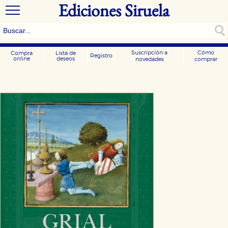
Ediciones Siruela
Suscripción a
Cómo
Compra
Lista de
Registro
online
deseos
novedades
comprar