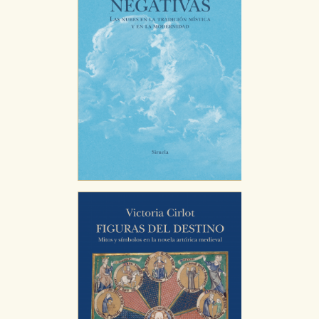
Estas cookies son necesarias para que nuestro sitio web
funcione y no es posible deshabilitarlas desde nuestro
sistema. Es posible hacerlo desde el navegador, pero en
ese caso es posible que algunas áreas de nuestra web
dejen de funcionar correctamente.
Cookies de rendimiento y analíticas
Estas cookies se utilizan para mejorar su experiencia de
navegación y optimizar el funcionamiento de nuestro
sitio web. Almacenan configuraciones de servicios para
que no tenga que reconfigurarlos cada vez que nos
visita. La información es agregada y, por lo tanto, es
anónima.
Cookies de publicidad y redes sociales
Estas cookies son gestionadas por nuestros socios
publicitarios y se utilizan para mostrar publicidad
relevante para sus intereses en otros sitios. No
almacenan directamente información personal sino
que se basan en la identificación única de su navegador
y dispositivo de internet.
GUARDAR CONFIGURACIÓN