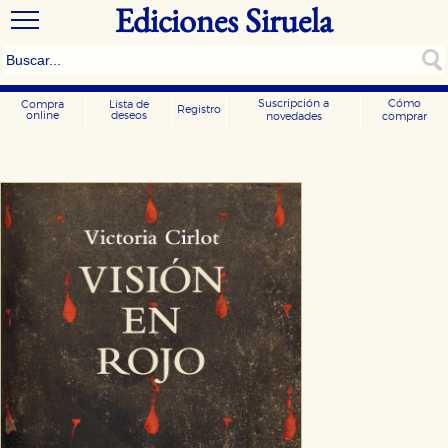
Ediciones Siruela
Suscripción a
Cómo
Compra
Lista de
Registro
online
deseos
novedades
comprar