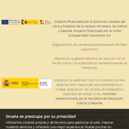
Proyecto financiado por la Dirección General del
Libro y Fomento de la Lectura, Ministerio de Cultura
y Deporte. Proyecto financiado por la Unión
Europea-Next Generation EU
Digitalización de contenidos editoriales en formato
electrónico
Mejoras en la gestión editorial en relación con la
tienda online y la digitalización de herramientas de
marketing.
Migración al estándar ONIX 3.0; introducción del
estándar ISNI; mejora del posicionamiento en
Google; ampliación de campos de metadatos y
depurado de código HTML.
Actividad
subvencionada por el Ministerio de Educación,
Cultura y Deporte.
Creación de un sistema de adaptabilidad de la
Siruela se preocupa por su privacidad
página web de ediciones Siruela para dispositivos
móviles en todos sus formatos para impulsar la
Utilizamos cookies propias y de terceros para gestionar la web, mejorar
comercialización de contenidos culturales legales e
nuestros servicios y ofrecerle una mejor experiencia. Puede pinchar en