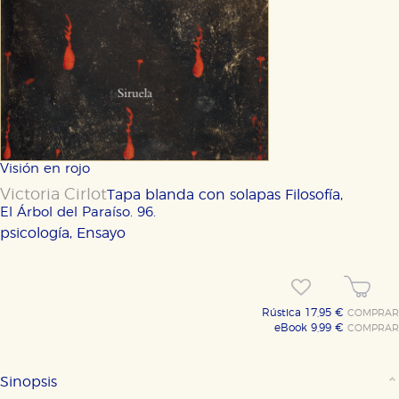
Visión en rojo
Victoria Cirlot
Tapa blanda con solapas
Filosofía,
El Árbol del Paraíso. 96.
psicología, Ensayo
Rústica 17,95 €
COMPRAR
eBook 9,99 €
COMPRAR
Sinopsis