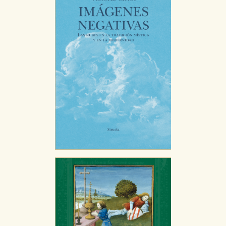
áreas de nuestra web dejen de funcionar
correctamente.
Cookies de rendimiento y analíticas
Estas cookies se utilizan para mejorar su experiencia
de navegación y optimizar el funcionamiento de
nuestro sitio web. Almacenan configuraciones de
servicios para que no tenga que reconfigurarlos cada
vez que nos visita. La información es agregada y, por lo
tanto, es anónima.
Cookies de publicidad y redes sociales
Estas cookies son gestionadas por nuestros socios
publicitarios y se utilizan para mostrar publicidad
relevante para sus intereses en otros sitios. No
almacenan directamente información personal sino
que se basan en la identificación única de su
navegador y dispositivo de internet.
GUARDAR CONFIGURACIÓN
Puede consultar nuestra
política de cookies